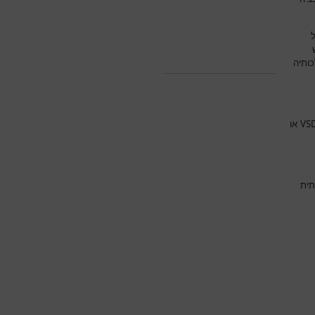
כותיה
VS
או
תית