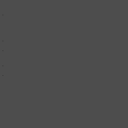
-
-
-
-
-