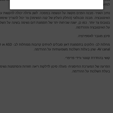
למזעור הסיכון.
נתיב האויר- מבנה הפנים מקשה על הנשמה במסכה. לשון גדולה יכולה להקשות על
האינטובציה. מבנה סבגלוטי (החלק העליון של קנה הנשימה) צר יכול להצריך שימוש
בטובוס צר יותר. כמו כן, ישנה שכיחות יתר של תסמונת דום נשימה בשינה על השל
על האינטובציה וההרדמה.
סיכון מוגבר לאספירציה.
D
ASD
מחלות לב- הלוקים בתסמונת דאון סובלים לעיתים קרובות ממחלות לב-
או
AV canal
- שהן בעלות השלכות משמעותיות על ההרדמה.
קושי בהחדרת קטטר ורידי פריפרי.
הפרעה של המערכת החיסונית- מעלה סיכון לדלקות ריאה חוזרות והסתמנות נשימ
בעלת השלכות על ההרדמה.