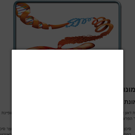
ונות שונות
Down Syndrome
נת דאון-
תסמונת דאון או טריזומיה 21 (3 כרומוזומי 21 במקום שניים בלבד) היא תסמונת המאופיינת
הפרעות העלולות לסכן את המטופל-
C1-2
סיכון לסבלוקסציה (פריקה) של חוליות
(חוליות הצוואר העליונות). זה יוצר סיכו
במהלך האינטובציה המצריכה מתיחת הצוואר לאחור, ומצריך שינוי טכניקת האינטוב