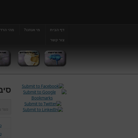
דף הבית
מי אנחנו?
מהי הרד
צור קשר
סיב
נוצר 
ס
ס