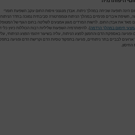
ם- היפותרמיה
ם הינה תופעה שכיחה במהלך ניתוח. אבדן מנגנוני וויסות החום עקב השפעת חומרי
, חשיפת איברים פנימיים במהלך הניתוח וטמפרטורה סביבתית נמוכה בחדר הניתוח
ם מאד את אבדן החום. לרשות המרדים מגוון אמצעים לשליטה בחום הגוף של המטופל
מצעי חימום במהלך הרדמה
). להיפותרמיה השפעות שליליות רבות הכוללות כיווץ כלי ד
 ופגיעה באספקת הדם והחמצן לפצע הניתוח, עליה בשיעור זיהומי הפצע הניתוחי, עלי
 ארועים לבביים בתר ניתוחיים, פגיעה בתפקוד טסיות הדם וקרישת הדם ופגיעה בתפקו
החיסון.