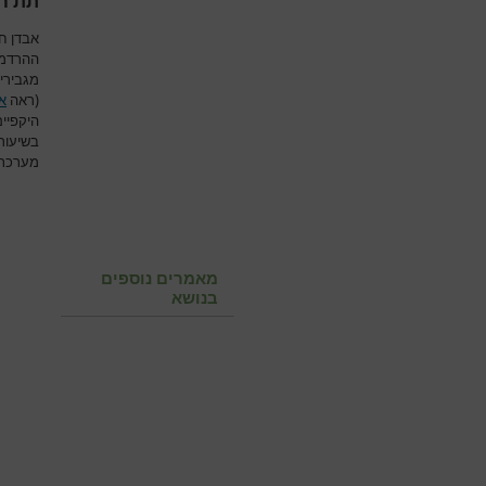
תת חו
אבדן חו
ההרדמה
מגבירי
(ראה
א
היקפיים
בשיעור
מערכת 
מאמרים נוספים
בנושא