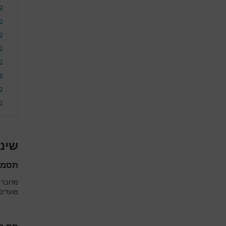
ס
ס
סי
סי
ס
שי
ס
כ
שינו
תסמו
מדובר 
מועדים