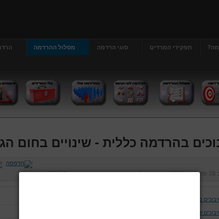
מה?
תפקידי המרדים
סוגי הרדמה
מסלול ההרדמה
הרדמ
וכים בהרדמה כללית - שינויים בחום הג
ב
28 ספטמבר 2012
נכתב על ידי
דר' גרג'י יונתן
כניסות:
475192
יבוכים בהרדמה כללית
יבוכים של נתיב האויר ומערכת הנשימה