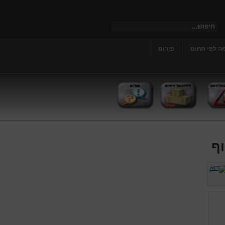
ה לפי תחום
פורום
וף