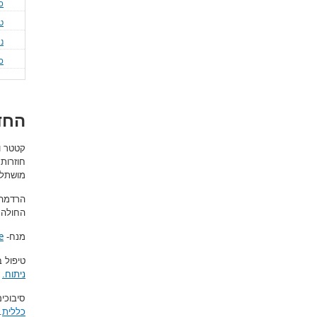
כ
ט
נ
כ
החד
קטטר ור
חוזרות
מושתל מ
הרדמה-
החולה.
e
מנח-
טיפול ב
ניתוח.
סיבוכים
כללית
.