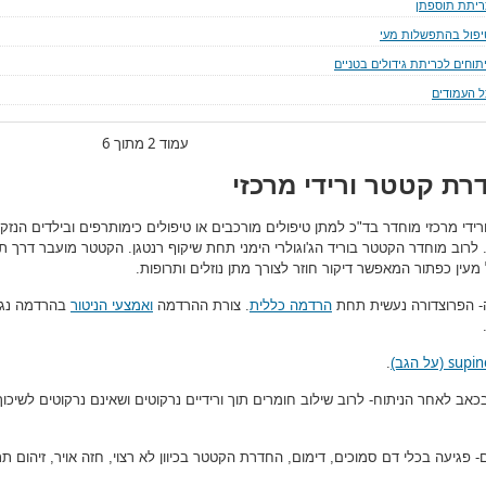
ריתת תוספתן
יפול בהתפשלות מעי
יתוחים לכריתת גידולים בטניים
ל העמודים
עמוד 2 מתוך 6
רת קטטר ורידי מרכזי
ידי מרכזי מוחדר בד"כ למתן טיפולים מורכבים או טיפולים כימותרפים ובילדים הנז
. לרוב מוחדר הקטטר בוריד הג'וגולרי הימני תחת שיקוף רנטגן. הקטטר מועבר דרך
עין כפתור המאפשר דיקור חוזר לצורך מתן נוזלים ותרופות.
 הפרוצדורה נעשית תחת
הרדמה כללית
. צורת ההרדמה
ואמצעי הניטור
בהרדמה נגז
supin
(על הגב)
.
כאב לאחר הניתוח- לרוב שילוב חומרים תוך ורידיים נרקוטים ושאינם נרקוטים לשיכו
- פגיעה בכלי דם סמוכים, דימום, החדרת הקטטר בכיוון לא רצוי, חזה אויר, זיהום ת