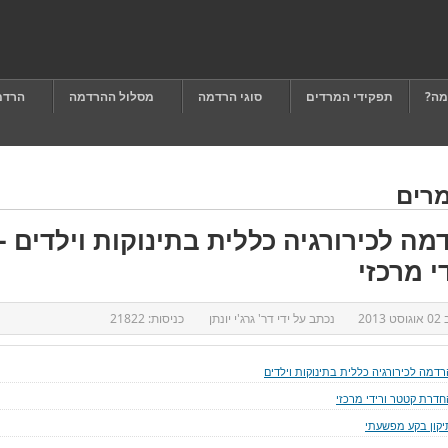
מה?
תפקידי המרדים
סוגי הרדמה
מסלול ההרדמה
הרדמ
רים
מה לכירורגיה כללית בתינוקות וילדים 
י מרכזי
ב
02 אוגוסט 2013
נכתב על ידי
דר' גרג'י יונתן
כניסות:
21822
רדמה לכירורגיה כללית בתינוקות וילדים
חדרת קטטר ורידי מרכזי
יקון בקע מפשעתי