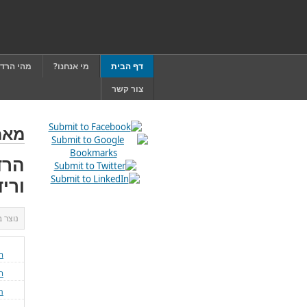
דף הבית
מי אנחנו?
מהי הרד
צור קשר
מאמ
הרד
וריד
נוצר 
ה
ה
ת