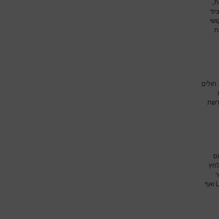
ת,
יוד
ושי
ת
חולים
רשת
וס
לחץ
ר
ואף