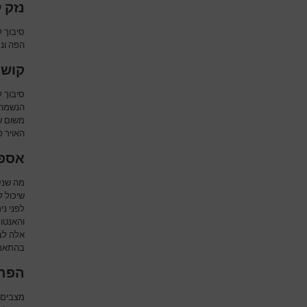
נזק 
סיבוך 
הפה ונת
קושי
סיבוך ל
הנשמה 
משום ש
האויר פ
אספי
מה שנק
שיכול 
לפני נ
והאנטומ
אלה לב
בהתאם 
הפרע
מצבים 