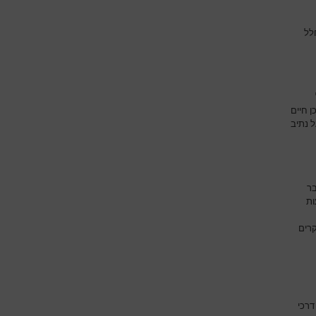
לל
 חיים
 נתיב
בר
ות
קרים
דרכי