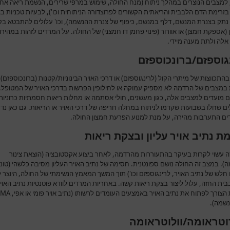
, למצבים הנוצרים במהלך ניתוח (מנח החולה, שימוש במרפי שרירים, הנשמת ריאה אח
 בזרימת הדם הלבבית והריאתית הקשורים לפרוצדורה הניתוחית וכו'), לבעיות טכניות בצ
נתק בצנרת המנשם, דלף במנשם, כיפוף של צנרת ההנשמה), וכו' עלולים להתבטא בק
(אספקת חמצן) או אוורור (פינוי פחמן דו חמצני) של החולה. על המרדים לזהות במהירו
אלה ולתת מענה מיידי.
גוספזם/ברונכוספזם
התכווצות של מיתרי הקול (לרינגוספזם) או דרכי האויר הבינוניות/קטנות (ברונכוספזם)
 במצבים של הרדמה לא מספיק עמוקה או לחילופין הפרשות בדרכי האויר של המטופל. 
ם מועדים למצבים אלה, כגון מעשנים, חולי אסתמה או מחלות ריאות חסמתיות כרוניות
ים שחלו בשבועות שקדמו לניתוח במחלה חריפה של דרכי האויר או הריאות. גם כאן נד
ם התערבות מהירה, על מנת למנוע הפרעת חמצון החולה.
ת נתיב אויר עליון ובצקת ריאות
זה עשוי לקרות בעיקר בהתעוררות מהרדמה, לאחר ביצוע אקסטובציה (הוצאת צינור
. במצב זה החולה נושם ספונטנית. חסימה של נתיב האויר העליון מסיבה כלשהי (טונ
חלש של נתיב האויר, לרינגוספזם וכו') תוך המשך המאמץ הנשימתי של החולה, היוצר 
בית החזה, עלול ליצור בצקת ריאות קשה. באחריות המרדים לוודא פוטנטיות נתיב האוי
הצורך לפתוח את נתיב האויר באמצעים העומדים לרשותו (נתיב אויר פומי או אפי,
LMA
נשמה).
טראומה/וולוטראומה