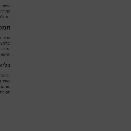
הנשמת 
החולה. 
יתר ולג
תמט 
שכיבת 
ובלחצי
החולה 
המשפרי
כליאת א
כליאת 
האויר 
מותאמי
תפוקת ל