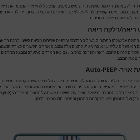
החולה במהלך הרדמה נעשית תוך שימוש במנשם המפעיל לחץ אויר המנפח את ריאו
מצבים מסויימים הקשורים לחולה או למכשור עלולים לגרום להווצרות יתר לחץ או ניפו
רום להפרעות ריאתיות חריפות.
ריאה/דלקת ריאה
החולה על שולחן הניתוחים בשילוב הרדמה והרפיית שרירים מביאה לשינוי במנח הריאה
ם המופעלים עליה ע"י איברי הגוף. לחצים אלה ומצבים אחרים הקשורים לצורת הנשמת
עלולים לגרום לתמט ריאה והפרעה בחמצון. גם כאן המרדים מתערב ומבצע תמרונים
ם את המצב.
ויר- Auto-PEEP
אויר נוצרת בחולים הסובלים ממחלה חסימתית קשה של דרכי האויר הקטנות. חסימת ד
מונעת פינוי אויר מהריאות בזמן הנשיפה. במידה והפרמטרים ההנשמתיים במהלך הרדמ
ם למצב תתכן החמרה בכליאת האויר עם השלכות קשות על המצב ההמודינמי (לחץ ד
ב) ועל החמצון והאוורור (רמת החמצן והפחמן הדו חמצני בדם).