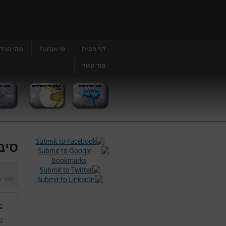
דף הבית
מי אנחנו?
מהי הרד
צור קשר
סיב
נוצר 
ס
ס