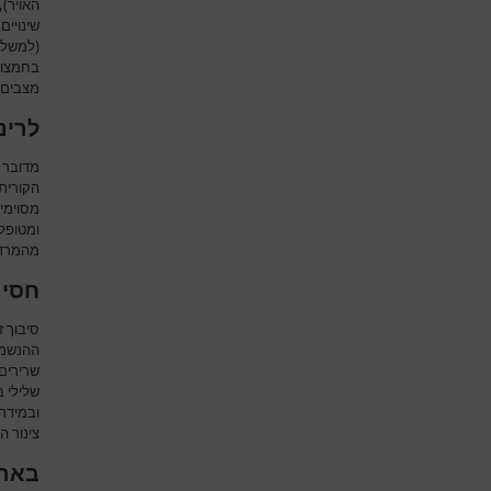
האויר)
שינויים
(למשל 
בחמצון 
מצבים 
לרינ
מדובר ב
הקורית
מסוימי
ומטופל
מהמרדי
חסימ
סיבוך 
ההנשמה)
שרירים 
שלילי ב
ובמידת 
צינור ה
בארו