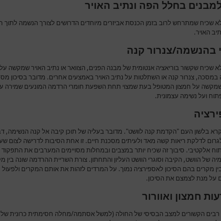
למבנים בחלל הפה ונתיב האויר
לא שכיח שמתרחש לרוב בזמן הכנסת אביזרים מיוחדים הדרושים לצורך הנשמה לתוך ח
יב האויר.
 בהנשמה/צנרור קנה
א שכיח שקשור בוריאציה אנטומית של מבנה הפנים, הצוואר או נתיב האויר שמקשה על
במסכה, צנרור קנה או השתלטות על נתיב האויר באמצעים אחרים. מדובר בסיכון מסכן
מקשה על חמצון המטופל בעת שמצוי תחת השפעת חומרי הרדמה המונעים שמירה על
תוח ועל נשימה עצמונית.
רציה
רא בלשון העם "הקדמת קנה לוושט". מדובר בעליה של תוכן קיבה אל קנה הנשימה, ד
לגרום לדלקת ריאות קשה מאד ולעיתים מסכנת חיים. זו אחת הסיבות לדרישה לצום שע
יתוח אלקטיבי. סיבוך זה שכיח יותר במצבים ובמחלות מסויימים המערבים את התפקוד
יה של הוושט, הקיבה וסוגרי הוושט העליון והתחתון. צורת השריית ההרדמה שונה בין מ
ין מקרים בהם הסיכון לאספירציה נמוך. על המרדים לזהות את אותם המקרים ולפעול
על מנת לצמצם את הסיכון.
ות חמצון ואוורור
רבים הקשורים למצב הבסיסי של החולה (למשל אסתמה/מחלה חסימתית כרונית של 