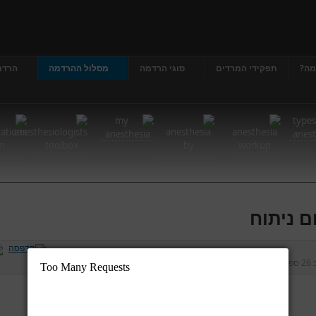
מה?
תפקידי המרדים
סוגי הרדמה
מסלול ההרדמה
הרדמ
ם ניתוח
ב
26 ספטמבר 2012
נכתב על ידי
דר' גרג'י יונתן
כניסות:
13635