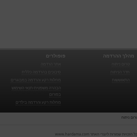
מהלך ההרדמה
פופולרים
טרום ניתוח
אתר הרדמה
חדר הניתוח
סיבוכים בהרדמה כללית
התאוששות
מחלות רקע והרדמה במבוגרים
הבהרה משפטית-תנאי השימוש
בפורום
מחלות רקע והרדמה בילדים
רום ניתוח
ל הזכויות שמורות ליוצרי האתר www.hardama.com