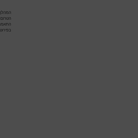
המהלך 
הטרום נ
התאמת 
בפירוט