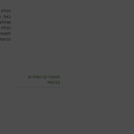
הכליה ו
בגוף, ס
אורולו
הכליה 
למטופל
הניתוח 
מאמרים נוספים
בנושא