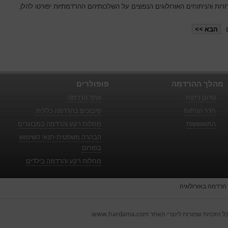
רות והניתוחים האורולוגים הנפוצים על השלכותיהם ההרדמתיות יפורטו להלן.
הבא >>
מהלך ההרדמה
פופולרים
טרום ניתוח
אתר הרדמה
חדר הניתוח
סיבוכים בהרדמה כללית
התאוששות
מחלות רקע והרדמה במבוגרים
הבהרה משפטית-תנאי השימוש
בפורום
מחלות רקע והרדמה בילדים
הרדמה באורולוגיה
ל הזכויות שמורות ליוצרי האתר www.hardama.com