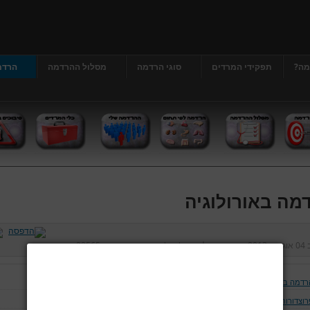
מה?
תפקידי המרדים
סוגי הרדמה
מסלול ההרדמה
הרדמ
מה באורולוגיה
ב
04 אוגוסט 2013
נכתב על ידי
דר' גרג'י יונתן
כניסות:
22565
רדמה באורולוגיה
רוצדורות של הפין