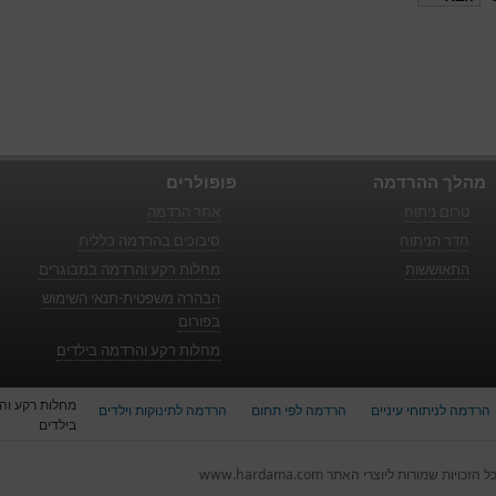
מהלך ההרדמה
פופולרים
טרום ניתוח
אתר הרדמה
חדר הניתוח
סיבוכים בהרדמה כללית
התאוששות
מחלות רקע והרדמה במבוגרים
הבהרה משפטית-תנאי השימוש
בפורום
מחלות רקע והרדמה בילדים
מחלות רקע וה
הרדמה לניתוחי עיניים
הרדמה לפי תחום
הרדמה לתינוקות וילדים
בילדים
ל הזכויות שמורות ליוצרי האתר www.hardama.com