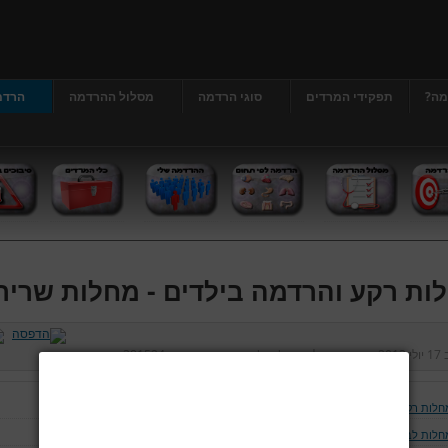
מה?
תפקידי המרדים
סוגי הרדמה
מסלול ההרדמה
הרדמ
ות רקע והרדמה בילדים - מחלות שריר
ב
17 יולי 2013
נכתב על ידי
דר' גרג'י יונתן
כניסות:
381524
חלות רקע והרדמה בילדים
חלות לב וכלי דם