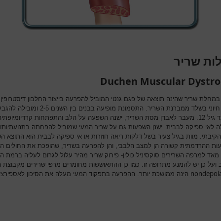
ות שריר
Duchen Muscular Dystr
במחלת שריר שהינה תוצאה של פגם גנטי המוביל להפרעה בייצור החלבון דיסטרופין 
מרכיב חיוני בשלד ממברנת השריר. התסמונת מופיעה בבנים בין השנים 2-5 ומוב
קשה עד גיל 12. מעבר לאבדן מסת השריר, ישנה השפעה על הלב והתפתחות קרדיומיופתיה
ה לאי ספיקה לבבית. ישנן השפעות גם על שריר המעי שמוביל להפחתה בתנועתיותו ו
 הקיבתי. מוות בגיל צעיר בשל דלקות ריאה חוזרות או אי ספיקה לבבית הוא התוצא ה
ת ההרדמתית קשורה הן למצב הלבבי, והן להפרעה בשריר, שהופכת את החולים הל
 מאד למרפה השרירים סוקסיניל כולין- פירוק שריר מהיר עלול לגרום לעליה ברמת ה
ב ועל כן יש להמנע מתרופה זו. כמו כן ההתאוששות מחומרים מרפי שרירים מקבוצת ה
nondepola
הינה ממושכת יותר. ההפרעה בתפקוד המעי מעלה את הסיכון לאספירצי