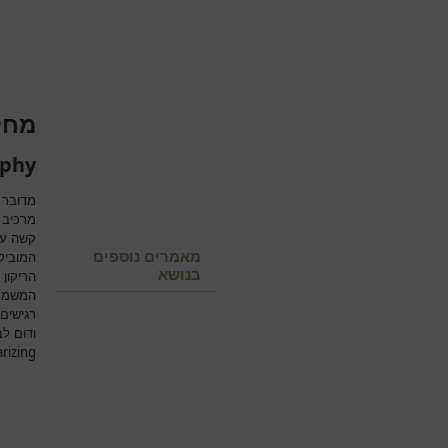
מחל
ophy
מדובר 
מאמרים נוספים
המוביל
בנושא
הריקון
המשמעו
רגישים
ודום ל
rizing