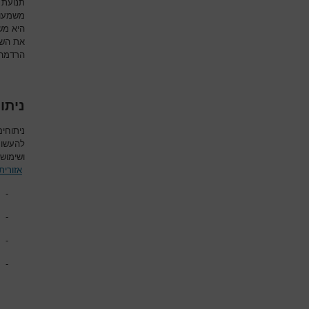
תנועת ג
משמעו
היא מש
את השכ
הרדמה 
ניתו
ניתוחי
להעשות
ושימוש 
אזורית
-
-
-
-