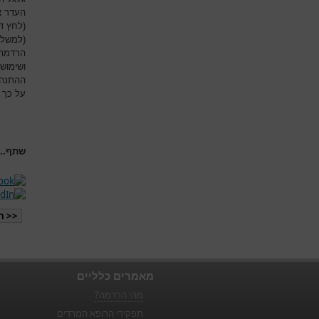
העדר צ
(לחץ ד
(למשל 
הרדמה 
ושימוש
ההתנהל
על כך 
שתף...
<< ה
מאמרים כלליים
מהי הרדמה?
תפקידי הרופא המרדים