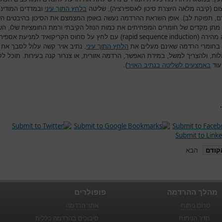
ום (קיבה מלאה היוצרת סיכון לאספירציה), שליטה
בלחץ התוך עיני
ובמדדים המודינ
ם, תפוקת לב). אופן השראת ההרדמה נעשה באופן המצמצם את הסיכון בהיבטים הש
מתן מקדים של חומרים המפחיתים את כמות הנוזל הקיבתי ורמת החומציות שלו, ה
rapid sequence induction
מהירה (
) עם לחץ על סחוס הקריקואיד למניעת אספיר
 בחומרי הרדמה שאינם מעלים את
הלחץ התוך עיני
. נתיב אויר קשה עלול לסבך את
ות, ולהצריך למשל, במידת האפשר, הרדמה אזורית, או צנרור קנה בעירות. תוכל לק
עוד
באמצעים לשליטה בנתיב האויר
).
קודם
הבא
מהלך ההרדמה
פופולרים
טרום ניתוח
אתר הרדמה
חדר הניתוח
סיבוכים בהרדמה כללית