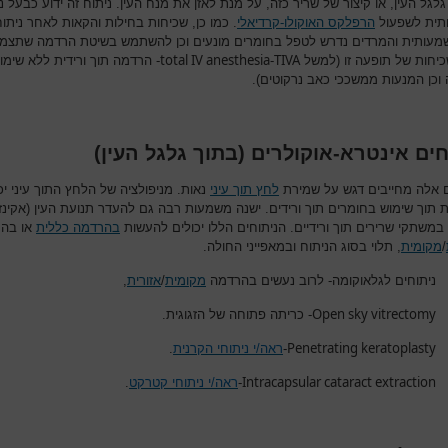
לגל העין, או קיצור של שריר כזה, על מנת לאזן את מנח העין. ניתוח זה ידוע כבעל נ
תית לשפעול
הרפלקס האוקולו-קרדיאלי
. כמו כן, שכיחות בחילות והקאות לאחר ניתוח
מעותית והמרדים נדרש לטפל בחומרים מונעים וכן להשתמש בשיטת הרדמה שתצמ
total IV anesthesia
TIVA
יחות של תופעה זו (למשל
-
- הרדמה תוך ורידית ללא שימוש
וכן המנעות ממשככי כאב נרקוטים).
חים אינטרא-אוקולרים (בתוך גלגל העין)
ם אלה מחייבים דגש על שמירת
לחץ תוך עיני
נאות. מניפולציה של הלחץ התוך עיני יכ
 תוך שימוש בחומרים תוך ורידים. ישנה משמעות רבה גם להעדר תנועת העין (אקינזי
במשתקי שרירים תוך ורידיים. הניתוחים הללו יכולים להעשות
בהרדמה כללית
או בה
/
מקומית
, תלוי בסוג הניתוח ובמאפייני החולה.
ניתוחים לגלאוקומה- לרוב נעשים בהרדמה
מקומית
/
אזורית
,
Open sky vitrectomy
- כריתה פתוחה של הזגוגית.
Penetrating keratoplasty
-
ראה/י ניתוחי הקרנית
.
Intracapsular cataract extraction
-
ראה/י ניתוחי קטרקט
.