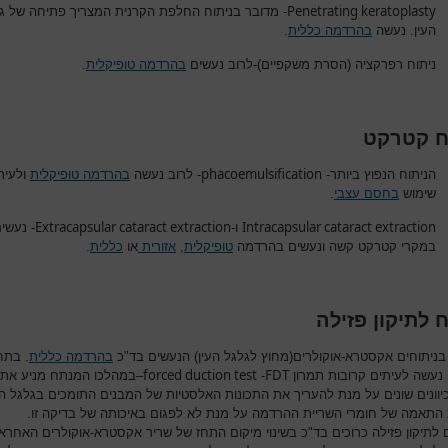
Penetrating keratoplasty
- מדובר בניתוח החלפת הקרנית המצריך פתיחה של ג
העין. נעשה
בהרדמה כללית
.
ניתוח רפרקציה (הסרת משקפיים)-לרוב נעשים
בהרדמה טופיקלית
.
ח קטרקט
phacoemulsification
הניתוח הנפוץ ביותר-
- לרוב נעשה
בהרדמה טופיקלית
ולעית
שימוש
בחסם עצבי
.
Extracapsular cataract extraction
Intracapsular cataract extraction
ו-
- נעשי
במקרי קטרקט קשה ונעשים בהרדמה
טופיקלית
,
אזורית
או
כללית
.
ח לתיקון פזילה
בניתוחים אקסטרא-אוקולרים(מחוץ לגלגל העין) הנעשים בד"כ
בהרדמה כללית
. בתח
forced duction test
FDT
 נעשה לעיתים קרובות תמרון
-
–במהלכו המנתח מניע את 
כיוונים שונים על מנת להעריך את התכונות האלסטיות של המבנים התומכים בגלגל הע
התאמה של חומרי השריית ההרדמה על מנת לא לפגום באיכותה של בדיקה זו.
ם לתיקון פזילה כרוכים בד"כ בשינוי מיקום התחז של שריר אקסטרא-אוקולרים האחרא