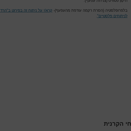
תיקון פטוזיס (צניחת עפעף).
בלפרופלסטיה (הסרת רקמה עודפת מהעפעף)-
קרא/י על ניתוח זה בפירוט ב"הרד
לניתוחים פלסטיים"
.
חי הקרנית