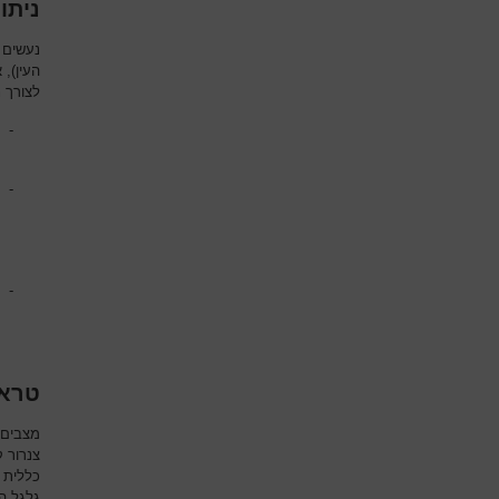
ניתו
נעשים 
העין), 
לצורך נ
-
-
-
טראו
מצבים 
צנרור 
כללית 
גלגל ה