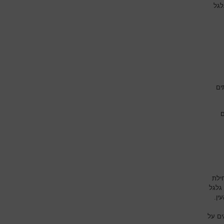
לגל
ים
ם
ילת
גלגל
ין.
ים על