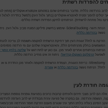
חים להפרדות רשתית
לרוב בהרדמה כללית. מדובר בניתוחים שהם במהותם אקסטרא-אוקולרים (מחוץ לגל
אך יכולים להפוך זמנית לאינטרא-אוקולרים (בתוך גלגל העין) (למשל בחדירה לגלגל ה
יקוז נוזל מתחת לרשתית). הניתוחים לתיקון הפרדות רשתית כוללים-
Scleral bucking
הנחת חיגור-
- שימוש בחישוק סיליקון המונח סביב גלגל העין. ניתו
נעשה
בהרדמה כללית
.
הזרקת גז לחלל זגוגית העין תוך דחיקת הרשתית למקומה-תשומת לב צריכה להנתן 
המשמשים בחלק מהניתוחים הללו, והאינטראקציה שלהם עם גזי הרדמה מסוימים 
הניתוח ובניתוחים אחרים לאחר מכן. גם כאן יש לתת דגש על
שליטה בלחץ התוך עי
לשפעול
הרפלקס האוקולו-קרדיאלי
. ניתוח זה אינו מחייב הרדמה כללית.
Vitrectomy
- כריתת הזגוגית, הצמדת הרשתית למקומה ולאחר מכן החדרת גז או נו
לחלל. הניתוח נעשה
בהרדמה כללית
או
אזורית
.
מה חודרת לעין
אלה הם לרוב מצבי חירום ולעיתים קרובות כרוכים בפגיעות גופניות נוספות המצריכו
קנה, הנשמה והרדמה. גם במקרה של פגיעה עינית מבודדת יש לרוב העדפה להרדמה
עקב הסיכון בעליה בלחץ התוך עיני שנגרם מעצם הזרקת חומר ההרדמה סביב/מאחו
עין. במסגרת הרדמה כללית המרדים נדרש לתת את הדעת לתנאים המורכבים הכול