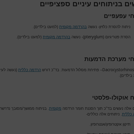
ם בניתוחים עיניים ספציפיים
חי עפעפיים
ניתוח להסרת כלזיון- נעשה
בהרדמה מקומית
(למעט בילדים).
pteryglum
הסרת פטריגיום (
)- נעשה
בהרדמה מקומית
(למעט בילדים).
חי מערכת הדמעות
Dacrocystorhino
– פתיחת מסלול הדמעות. בד"כ דורש
הרדמה כללית
(נעשה לעית
 בילדים).
ח אוקולו-פלסטי
ם אלה נעשים בד"כ תוך הסננת חומר הרדמה
מקומית
. בניתוח ממושך/מסובך נדרשת
כללית
. ניתוחים אלה כוללים-
תיקון אקטרופיון/אנטרופיון.