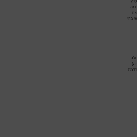
טיה
 זה
צם
 בגזי
ולה
ה)
רדמה