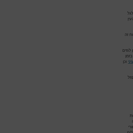
גל
עין
ח זה
לגזים
בזמן
ני
וכן
זל
ת
רי
לים