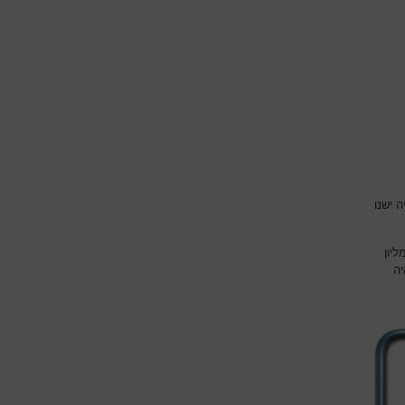
 ישנו
יון
יה