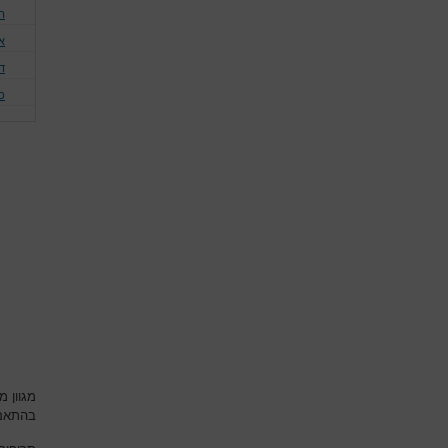
ה
א
דג
כ
מגוון מ
בהתאם 