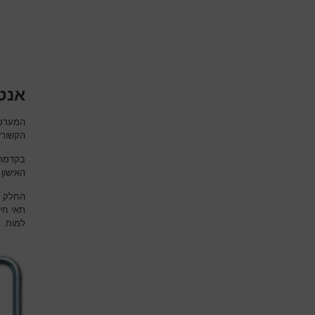
אנטו
המערכת
הקשורי
בקדמת 
האישון
החלק ה
תאי חי
למוח.