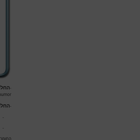
החלק
-
humor
החלק
-
-
-
החומר ה