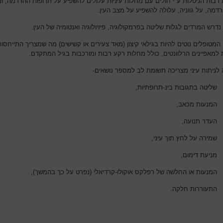
 רבות הניטלות ע"י חולים עם מחלות עיניות עלולים להשפיע על תרופות ההרדמה, ו
רדמה, על גווניה, עלולה להשפיע על מצב העין.
נדרש המרדים לגלות שליטה בפרמקולוגיה, פיזיולוגיה ואנטומיה של העין.
 המטופלים נוטים להיות בגילאי קיצון (מאד צעירים או קשישים) מה שמצריך התייחסו
 למאפיינים הרלוונטים, כולל מחלות רקע רבות ומורכבות בגיל המתקדם.
לניתוח עיני מצריכה תשומת לב למספר נושאים-
שליטה בתגובות בינ-תרופתיות,
המנעות מכאב,
העדר תנועה,
שמירה על לחץ תוך עיני,
מניעת דימום,
המנעות או החלשה של רפלקס אוקולו-קרדיאלי (נפרט על כך בהמשך),
התעוררות חלקה.