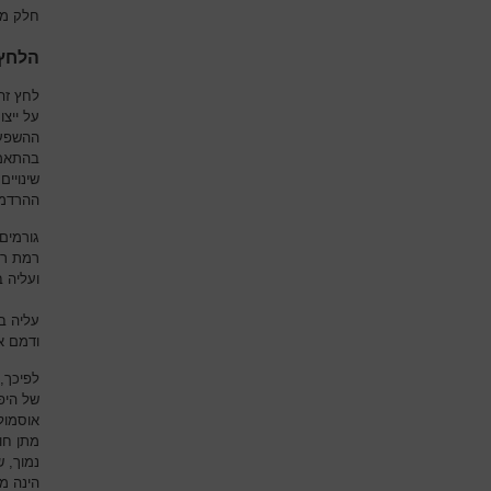
חלק מת
הלחץ 
לחץ זה 
על ייצ
ההשפעה
בהתאמה
שינויים
ההרדמה
גורמים
רמת רוו
ועליה 
עליה ב
ודמם או
לפיכך,
של היפו
אוסמול
מתן חו
נמוך, 
הינה מנ