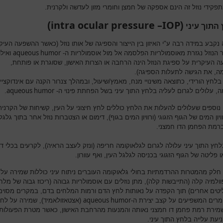
פקידי נוזל זה הינם אספקה של חמצן וחומרי מזון לעדשה ולקרנית.
intra ocular pressure –IOP
)
(
התוך עיני
נקבע במידה רבה ע"י האיזון בין הייצור והספיגה של אותו נוזל (כאשר ההשפעה העיק
aqueous humor
ור הנוזל נגזרת מאוסמולריות הפלסמה אל מול אוסמולריות ה-
ואילו
 העיקרית על ספיגת הנוזל הינה הרחבה או הצרות האישון, שסוגרת או פותחת,
, את הגישה לתעלות הספיגה).
 בלחץ הורידי, כתוצאה משינויי מנח, מאמץ/שיעול, ובמהלך צנרור הקנה עם אינדוקציי
aqueous humor
, עלולים לגרום לעליה בלחץ התוך עיני בשל הפחתת פינוי ה-
.
 נוספים שעלולים להעלות את הלחץ כוללים לחץ חיצוני על העין, קשיחות של הקרנית
יון המים של הגוף הזגוגי (ורוויון המים בגוף), דימום או הצטברות נוזל אחר בתוך גלגל 
ברמת הפחמן הדו חמצני.
לחץ התוך עיני עלולה לגרום לגלאוקומה חריפה (ונזק לעצב הראיה), לקרעים בכלי ד
 פליטה של הגוף הזגוגי בכניסה לגלגל העין, ואף עוורון.
 חלק מהמטרות ההרדמתיות בחולי גלאוקומה העוברים ניתוח עיני כוללות שמירה על
ולמיה קלה (התייבשות קלה), מתן נוזלים עם אוסמולריות גבוהה (ריכוז גבוה של מלח
יטים אחרים) תוך הקפדה על נאותות לחץ הדם ורמות המלחים בדם, במקרים מסוימ
aqueous humor
מרים המשפיעים על קצב יצירת ה-
(אצטאזולאמיד), שמירה על לחץ 
שמירת רמת פחמן דו חמצני נאותה והמנעות מהרחבת האישון, כאשר מטרת הפעולות 
יעת עלייה בלחץ התוך עיני.