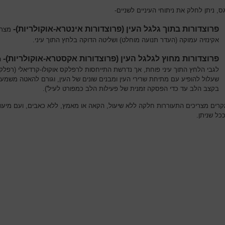
ס, ניתן לחלק את ניתוחי העיניים לשניים-
פרוצדורות בתוך גלגל העין (פרוצדורות אינטרא-אוקולריות)-
מצרי
אקינזיה עמוקה (העדר תנועה מוחלט) ושליטה הדוקה בלחץ התוך עיני.
פרוצדורות מחוץ לגלגל העין (פרוצדורות אקסטרא-אוקולריות)-
ה
לגבי הלחץ התוך עיני פוחת, אך נדרשת התייחסות לרפלקס אוקולו-קרדיאלי (רפלק
שעלול להופיע עם מתיחת שרירי העין ומבנים שונים של העין, וגורם להאטה משמעו
בקצב הלב עד כדי הפסקה זמנית של פעילות הלב כמפורט לעיל').
קרים מצריכים התעוררות חלקה ללא שיעול, הקאה או מאמץ, ללא כאבים, ועם מיעו
כל שניתן.