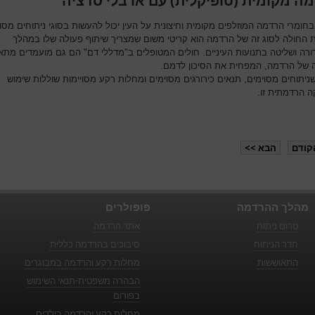
ה מקומית (טופיקלית) עם או בלי סדציה
חומרי הרדמה המוזלפים מקומית וחיצונית על העין יכול להעשות בסוגי ניתוחים מסוי
החולה לסוג זה של הרדמה הוא קריטי משום שמצריך שיתוף פעולה שלו במהלך
ורה ושליטה בתנועות העיניים. חולים המטופלים ב"מדללי דם" הם גם מועמדים מתא
ה של הרדמה, המפחית את הסיכון לדמם.
שניתוחים מסוימים, תנאים כירורגים מסוימים ומחלות רקע מסויימות שוללות שימוש
ה הרדמתית זו.
קודם
הבא >>
מהלך ההרדמה
פופולרים
טרום ניתוח
אתר הרדמה
חדר הניתוח
סיבוכים בהרדמה כללית
התאוששות
מחלות רקע והרדמה במבוגרים
הבהרה משפטית-תנאי השימוש
בפורום
מחלות רקע והרדמה בילדים