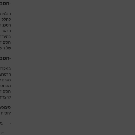
-חסם 
הזלפת 
לחלק ה
הטכניק
הכאב. 
בהעדר 
חסם זה
של העפ
-חסם 
במקרה 
הרטרוב
משום ש
מהחסם 
חסם זה
להצריך
סיבוכי
יחסית א
-
עלי
-
דימ