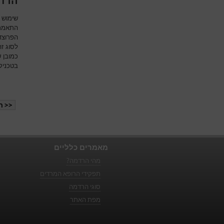
הרדמ
שימוש ב
התאמת 
הפרוצד
לסוג ז
כמובן 
בטכניק
<< ה
מאמרים כלליים
מהי הרדמה?
תפקידי הרופא המרדים
סוגי הרדמה
מפת האתר