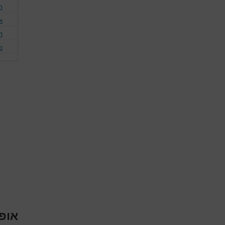
ה
א
דג
כ
אופ