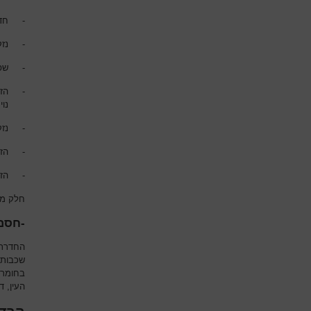
-
חדי
-
נז
-
שפ
-
הז
נוי
-
נזק
-
הז
-
הז
חלק מהס
-חסם
החדרת 
שכבות 
בחומרי
העין, ד