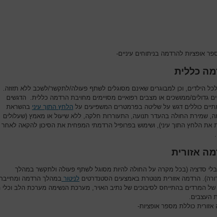
פר אופציות להרדמה בניתוחים עיניים-
ה כללית
לכל הילדים, וכן למבוגרים שאינם מסוגלים לשתף פעולה/לתקשר/לשכב ללא תזוזה.
ים גדולים/ממושכים או מצבים רפואיים מסויימים מחויבת הרדמה כללית. הדגשים
יים כוללים דגש על שליטה בפרמטרים המשפיעים על
הלחץ התוך עיני
בהשראת
, שמירת החולה בהעדר תנועה, התעוררות חלקה, ללא שיעול או מאמץ (שעלולים
 את הלחץ התוך עיני), ושימוש בפרופיל הרדמתי המפחית את הסיכון להקאה לאחר
ה אזורית
בלי סדציה (בכל מקרה על החולה להיות מסוגל לשתף פעולה ולתקשר במהלך
ורה). הרדמה אזורית מנוטרת באמצעים הסטנדרטים
לניטור
במהלך הרדמה ומחייבת
 של המרדים בהתייחס לסיבוכים של נתיב האויר, מערכת הנשימה מערכת הלב וכלי 
 העצבים.
אזורית כוללת מספר אופציות-