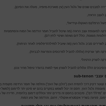
רה למבנים שונים של גלגל העין (עין מוארכת-מיופיה, מעלה את הסיכון),
ק לעצב הראיה,
עול הרפלקס האוקולו-קרדיאלי,
רקה למעטפת עצב הראיה (מה שיכול להוביל חומר הרדמה אל המוח והסתמנויות
רולוגיות מגוונות, כולל דום נשימה ושינויי לחץ דם),
 לשרירים סביב גלגל העין (מה שיוביל לפזילה/דיפלופיה לאחר הניתוח),
רקה תוך עורקית (עלולה להוביל לפרכוסים והפרעות לבביות),
רקה לעורק הרטינלי.
יבוכים הללו עלולים להוביל לעוורון ואף למוות בהעדר טיפול מהיר ונכון.
sub-tenon
 עצבי
קטטר דקיק דרך לחמית העין ("הלבן של העין") והזלפה של חומר הרדמה מקומית בי
מעטפת גלגל העין. חסם זה יכול לשמש במקרים בהם יש סיכון יתר לדימום (למשל ש
ם "מדללי דם"). סיבוכים בחסם זה נדירים יותר וכוללים דימום בלחמית, חדירה של ג
ימום, פגיעה בשריר אקסטרא-אוקולרי, זיהום, והרדמה של גזע המוח.