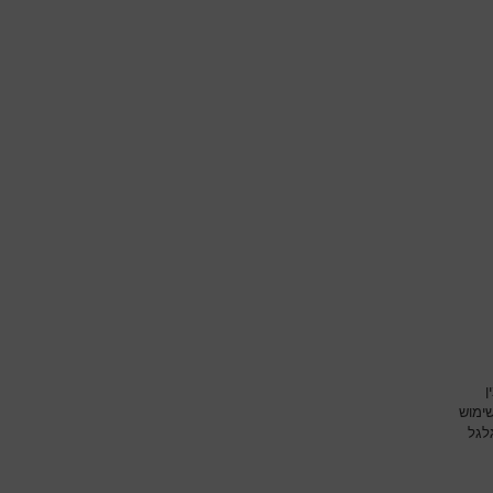
ן
ימוש
לגל