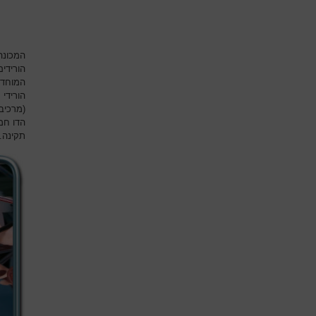
המכונה
הורידי
המוחדר
הורידי 
(מרכיב 
הדו חמ
תקינה.