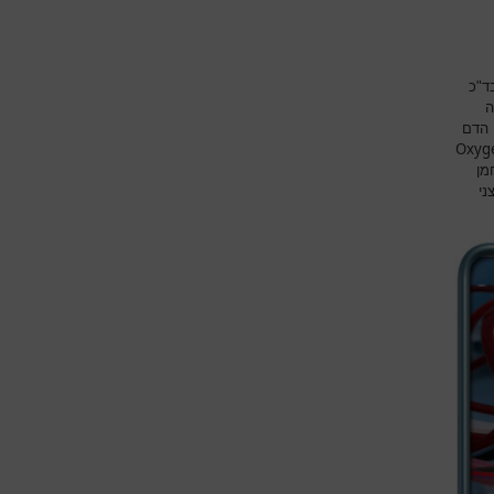
ד"כ
ה
 הדם
Oxyg
מן
ני