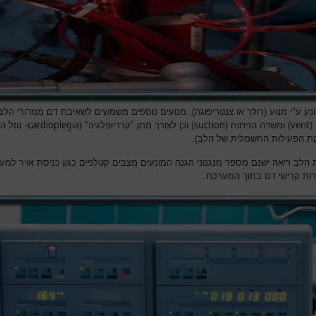
נע ע"י מנוע (רולר או צנטריפוגה). מנועים נוספים משמשים לשאיבת דם ממדורי הלב
cardioplegia
suction
vent
(
) ומשדה הניתוח (
) וכן לצורך מתן "קרדיופלגיה" (
- נוזל 
 הפעילות החשמלית של הלב).
 הלב ריאה ישנם מספר מנגנוני הגנה המונעים מצבים קטלניים כגון כניסת אויר למע
צרות קרישי דם בתוך המערכת.