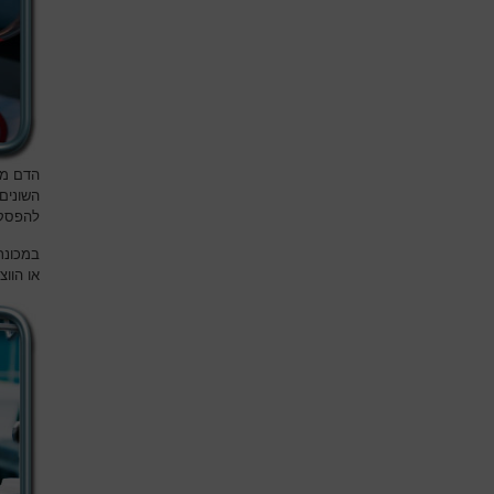
הדם מו
השונים 
להפסקת
במכונת
או הוו