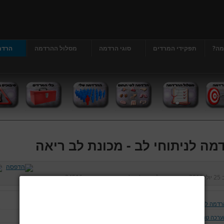
מה?
תפקידי המרדים
סוגי הרדמה
מסלול ההרדמה
הרדמ
מה לניתוחי לב - מכונת לב ריאה
ב
25 יולי 2013
נכתב על ידי
דר' גרג'י יונתן
כניסות:
24516
רדמה לניתוחי לב
ערכה טרום ניתוחית