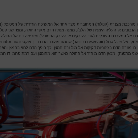
 מורכבת מצנרת (קנולות) המחוברות מצד אחד אל המערכת הורידית של המטופל (ב
ם הנבובים או העליה הימנית של הלב), ממנה מנוקז הדם מגוף החולה, ומצד שני קנול
ת אל המערכת העורקית (אבי העורקים או העורק הפמורלי) ומזרימה דם אל החולה.
enator
reservoir
מנוקז אל מיכל גדול (
-רזרוואר) שממנו מועבר הדם דרך אוקסיגנטור-
בו מוזרם הדם בצינוריות דקיקות אל מול זרם חמצן. כך הופך הדם לרווי בחמצן והפח
צני מתפנה). מכאן הדם מוחזר אל החולה כאשר הוא מחומצן ועם רמת פחמן דו חמצ