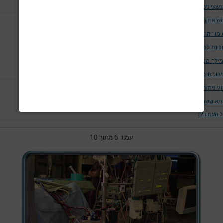
מצעי ניטור בניתוח
שראת ההרדמה
ימור ההרדמה
כונת לב ריאה
מילה ממכונת לב ריאה
יבוכים בניתוחי לב
גי ניתוחים
תאוששות
ל העמודים
עמוד 6 מתוך 10