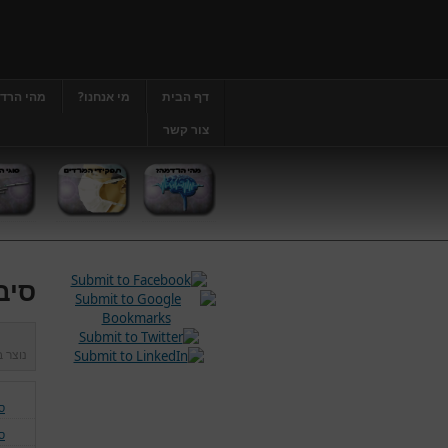
דף הבית
מי אנחנו?
מהי הרד
צור קשר
סיב
נוצר 
ס
ס