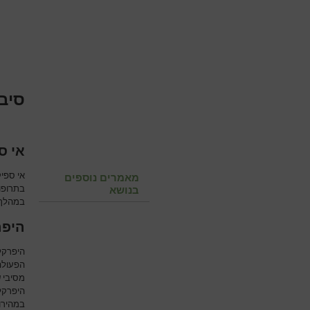
סיבו
אי ס
אי ספיק
מאמרים נוספים
בתרופות
בנושא
במהלך ו
היפר
היפרקל
הפעולה 
מסיבי ש
היפרקל
במהירות