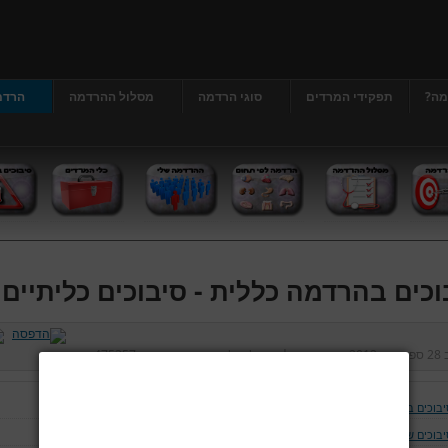
מה?
תפקידי המרדים
סוגי הרדמה
מסלול ההרדמה
הרדמ
וכים בהרדמה כללית - סיבוכים כליתיים
ב
28 ספטמבר 2012
נכתב על ידי
דר' גרג'י יונתן
כניסות:
475357
יבוכים בהרדמה כללית
יבוכים של נתיב האויר ומערכת הנשימה