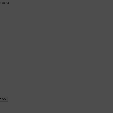
ביתא אג
<< ה