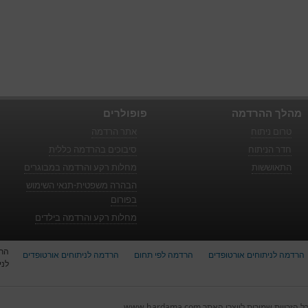
מהלך ההרדמה
פופולרים
טרום ניתוח
אתר הרדמה
חדר הניתוח
סיבוכים בהרדמה כללית
התאוששות
מחלות רקע והרדמה במבוגרים
הבהרה משפטית-תנאי השימוש
בפורום
מחלות רקע והרדמה בילדים
הר
הרדמה לניתוחים אורטופדים
הרדמה לפי תחום
הרדמה לניתוחים אורטופדים
לני
ל הזכויות שמורות ליוצרי האתר www.hardama.com