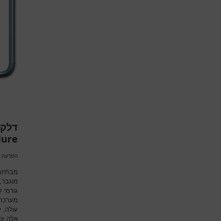
דלקת
lure
הפרעה כ
מבחינה
מוגבר,
גורמי ק
מערכת 
עולה, ל
אלה על