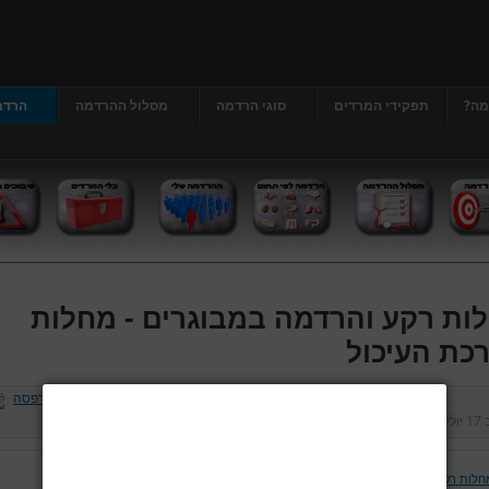
מה?
תפקידי המרדים
סוגי הרדמה
מסלול ההרדמה
הרדמ
ות רקע והרדמה במבוגרים - מחלות
כת העיכול
ב
17 יולי 2013
נכתב על ידי
דר' גרג'י יונתן
כניסות:
412925
חלות רקע והרדמה במבוגרים