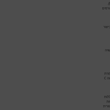
).
ורמים
יצור
ויה
מרת
C
גה
לות
ות
ורית