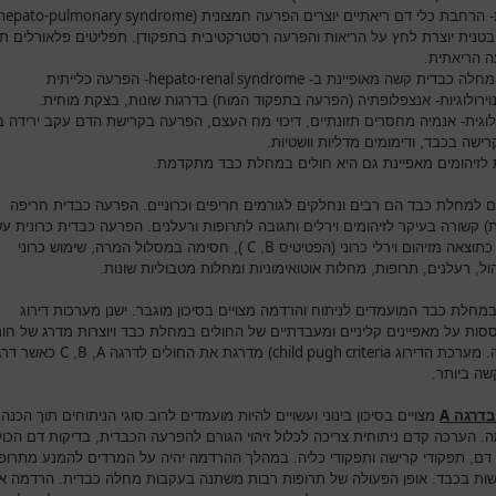
hepato-pulmonary syndrome
- הרחבת כלי דם ריאתיים יוצרים הפרעה חמצונית (
בטנית יוצרת לחץ על הריאות והפרעה רסטרקטיבית בתפקודן. תפליטים פלאורלים ת
 הריאתית.
hepato-renal syndrome
 מחלה כבדית קשה מאופיינת ב-
- הפרעה כלייתית
וירולוגיות- אנצפלופתיה (הפרעה בתפקוד המוח) בדרגות שונות, בצקת מוחית.
וגית- אנמיה מחסרים תזונתיים, דיכוי מח העצם, הפרעה בקרישת הדם עקב ירידה בי
רישה בכבד, ודימומים מדליות וושטיות.
 לזיהומים מאפיינת גם היא חולים במחלת כבד מתקדמת.
ם למחלת כבד הם רבים ונחלקים לגורמים חריפים וכרוניים. הפרעה כבדית חריפה
) קשורה בעיקר לזיהומים וירלים ותגובה לתרופות ורעלנים. הפרעה כבדית כרונית עש
C
B
כתוצאה מזיהום וירלי כרוני (הפטיטיס
,
), חסימה במסלול המרה, שימוש כרוני
ל, רעלנים, תרופות, מחלות אוטואימוניות ומחלות מטבוליות שונות.
במחלת כבד המועמדים לניתוח והרדמה מצויים בסיכון מוגבר. ישנן מערכות דירוג
ות על מאפיינים קליניים ומעבדתיים של החולים במחלת כבד ויוצרות מדרג של חו
C
B
A
child pugh criteria
 מערכת הדירוג
) מדרגת את החולים לדרגה
,
,
כאשר דר
שה ביותר.
A
בדרגה
מצויים בסיכון בינוני ועשויים להיות מועמדים לרוב סוגי הניתוחים תוך הכנה
. הערכה קדם ניתוחית צריכה לכלול זיהוי הגורם להפרעה הכבדית, בדיקות דם הכול
דם, תפקודי קרישה ותפקודי כליה. במהלך ההרדמה יהיה על המרדים להמנע מתרופ
ות בכבד. אופן הפעולה של תרופות רבות משתנה בעקבות מחלה כבדית. הרדמה אז