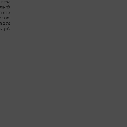
השריית
לריאות
צורת ה
ומרפי 
נתיב ה
לחץ על