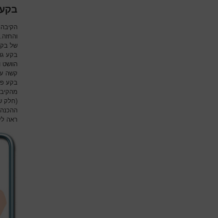
בקע 
הקיבה 
והחזה.
של בקע
בקע גו
הוושט 
קשה עם
בקע פא
מהקיבה
(חלק של
ההכנה 
ראה לעי