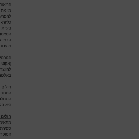
הריאות
מיימת 
להפרעה
כליות-
בעיות נ
המאטול
גורמי ק
מועדות
הגורמי
(אקוטית
להווצר 
באלכוהו
חולים 
המתבסס
המחלה.
היא הק
חולים 
מתאימה
ספירת 
המופרש