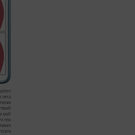
רפלוקס
בחזה ו
נשימתיי
לאספיר
לצום של
נפח וחומציו