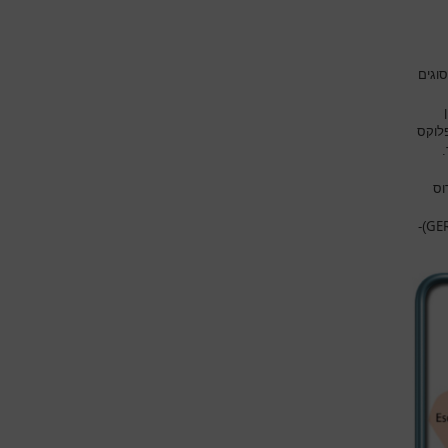
וגים
לוקס
וס
GE
)-