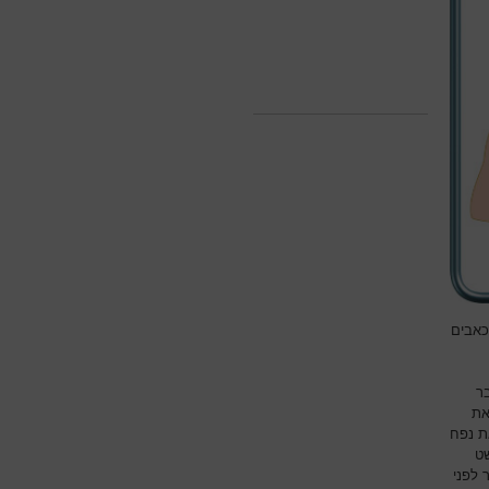
כאבים
ר
את
ת נפח
ושט
 קצר לפני