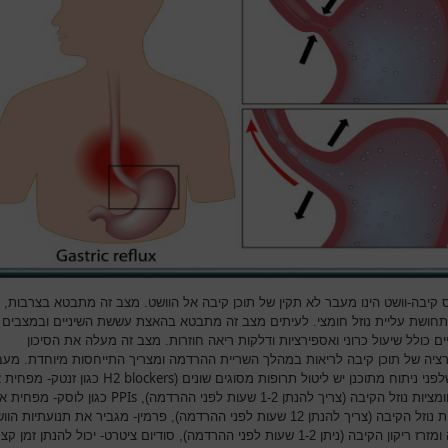
 קיבה-וושט הינו מעבר לא תקין של תוכן קיבה אל הוושט. מצב זה מתבטא בצרבות, 
תחושת עליית נוזל חומצי. לעיתים מצב זה מתבטא בהאצת עששת השיניים ובמצבים
ם כולל שיעול כרוני ואספירציות ודלקות ריאה חוזרות. מצב זה מעלה את הסיכון
ציה של תוכן קיבה לריאות במהלך השריית ההרדמה ומצריך התייחסות מיוחדת. מעב
H2 blockers
פני ניתוח מתוכנן יש ליטול תרופות מסוגים שונים (
כגון זנטק- מפחית 
PPIs
ת נוזל הקיבה (צריך להנתן 1-2 שעות לפני ההרדמה),
כגון לוסק- מפחית א
וחומציות נוזל הקיבה (צריך להנתן 12 שעות לפני ההרדמה), פרמין- מגביר את תנועתיות הו
והקיבה ומזרז ריקון הקיבה (ניתן 1-2 שעות לפני ההרדמה), סודיום ציטרט- יכול להנתן זמן