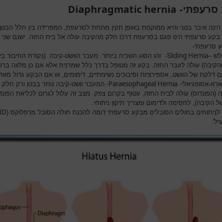
Diaphragmatic hernia
סרעפתי-
הינה איבר בטני והיא ממוקמת באופן תקין מתחת לסרעפת, המפרידה בין חלל הבטן
 בקע סרעפתי הינו פגם בסרעפת דרכו חלק מהקיבה עולה אל בית החזה. ישנם שני ס
 סרעפתי-
Sliding Hernia
לש –
- זהו הסוג השכיח ביותר. מעבר הוושט-קיבה (נקודת החיבור בין
והקיבה) עולה לעבר החזה. בקע זה מטופל בדרך כלל שמרנית אלא אם כן מלווה ברפ
 דלקת של הוושט, אספירציות וסיבוכים נשימתיים, דימומים, או אם הבקע גדול מאד.
Paraesophageal Hernia
רא-אסופגיאלי-
- המעבר וושט-קיבה נותר בבטן ורק חלק
 (הפונדוס) עולה לבית החזה, עטוף בקרום צפק. מצב זה עלול לגרום לכליאת הפונד
 הקיבה), לחסימה ולדימום ומצריך תיקון ניתוחי.
RD
לניתוחים בחולים הסובלים מבקע סרעפתי דומה להכנת חולה הסובל מרפלוקס (
ל'.