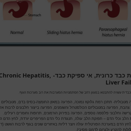
Chronic Hepatitis,
 כבד כרונית, אי ספיקת כבד-
Liver Fai
בדית עשויה להתבטא במגוון רחב של הסתמנויות המערבות את רוב מערכות הגוף.
 מטבולית- תתכן רמת גלוקוז נמוכה, הפרעה במאזן החומצה-בסיס בדם, מטבוליזם
 צהבת, הפרעה במטבוליזם הכולסטרול והשומנים, הפרעה בייצור חלבונים לרבות אלב
רישה וחלבוני פלסמה נוספים, הפרעה בפירוק הורמונים, תרופות וחומרים רעילים.
הלב וכלי הדם – תפוקת הלב עולה, תנגודת כלי הדם הפריפרים יורדת, לחץ הדם הר
חץ הדם במערכת הפורטלית עולה ויוצר דליות באיזורים שונים בגוף לרבות הוושט (דל
ולות להקרע ולגרום לדמם מסיבי).