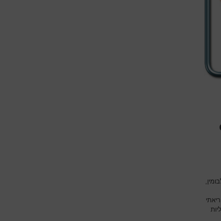
ומין,
יאתי
יות