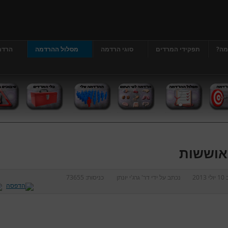
מה?
תפקידי המרדים
סוגי הרדמה
מסלול ההרדמה
הרדמ
וששות
ב
10 יולי 2013
נכתב על ידי
דר' גרג'י יונתן
כניסות:
73655