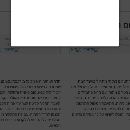
ם ניתוח
חדר הניתוח
ב
26 ספטמבר 2012
כניסות:
נוצר ב
26 ספטמבר 2012
כניסות:
על ידי
דר' גרג'י יונתן
13627
נכתב על ידי
דר' גרג'י יונתן
23139
הטרום ניתוחי מתחיל באינדיקציה
חדר הניתוח הוא מכונה מורכבת ומשומנ
ורה/ניתוח, וממשיך בתהליך שכולל את
שמטרתה ביצוע מיטבי של הפרוצדורה
הטרום ניתוחי עם הרופא המרדים
הכירורגית במינימום טעויות ותקלות. הכנ
גזרים ההכנות לפני הניתוח, הנחיות
למערך חדריהניתוחמתחיל מאולם הקבל
פני ניתוח, התאמת הטיפול התרופתי
תעברו תהליך קליטה קצר ע"י אחות הקב
חסות למצבים מיוחדים בהקשר
והגורמים המשתתפים בניתוח. בשלב הב
י. תוכלו לקרוא על כך בפירוט בדפים
תכנסו לחדר הניתוח. גם פה התהליך מו
משלבים עליהם תוכלו לקרוא בפירוט בד
הבאים.