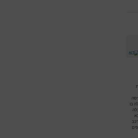
ת
יסה
ה בו
לה
א
רכב
פים