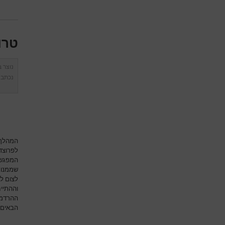
טרו
נוצר 
נכתב 
המהלך 
לפרוצד
המפגש 
שממנו נ
לצום ל
וההתיי
ההרדמת
הבאים: