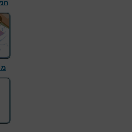
המפ
מח