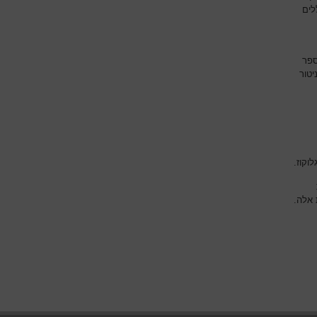
 כוללים
ספר
יטור
וקוז.
 אלה.