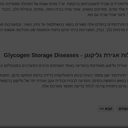
המוקופוליסכרידים מוביל להצטברותם ברקמות. יש 7 צורות שונות של המחלה ומאפייניה
 שלד ופנים, מפרקים נוקשים, שינויי צורה בבית החזה, גמדות, והגדלת הלב, הכבד
 פיגור שכלי שכיח גם הוא.
 ההרדמתיים בחולים אלה קשורים בקושי בהשתלטות על נתיב האויר, ובמעורבות מ
 מרכזיות (לב, כבד), המצריכות בירור טרום ניתוחי והתאמת סוג ההרדמה ואמצעי הנ
רת גליקוגן - Glycogen Storage Diseases
אגירת גליקוגן מאופיינות בהפרעה באחד האנזימים הרבים המעורבים במטבוליזם הגל
ההרדמתי ישנן מספר בעיות ובינהן היפוגליקמיה (ירידה ברמת הגלוקוז בדם), חמצת
ים במאזן החומצה-בסיס), והפרעה לבבית וכבדית עקב אגירת יתר של גליקוגן ברקמות
טרום ניתוחית צריכה לכלול בדיקת תפקוד מערכות אלה.
קודם
הבא >>