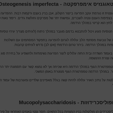
נזיס אימפרפקטה - Osteogenesis imperfecta
נטית זו נגרמת עקב הפרעה בייצור הקולגן, אבן בניין בעצם ורקמות רבות. ההפרעה 
 בצפיפות העצם ונטיה לשברים, גמישות יתר של מפרקים וחולשת גידים. ריפוד נאות 
 לחץ הוא קריטי במהלך הרדמה.
הטסיות פגוע ויכול להתבטא בדמם מוגבר במהלך ניתוח (לעיתים מצריך עירוי טסיות)
של טבעות מסתמי הלב עלולה לגרום להפרעה בתפקוד המסתמים עם השלכות
מיות במהלך הרדמה. בירור טרום הרדמתי (אקו לב) נדרש לעיתים קרובות.
ם בעמוד השדרה ובית החזה עלולים ליצור הפרעות נשימתיות ולהשפיע על בחירת סוג
 וצורת ההנשמה.
טמפרטורת הגוף במהלך הרדמה היא שכיחה אך לא נמצא קשר עם תסמונת יתר הח
. במהלך הרדמה טמפרטורת הגוף מנוטרת באופן המשכי.
ות על נתיב האויר עלולה להיות קשה בגלל מאפיינים שלדיים ומעורבות של עמוד 
.
כרידוזות - Mucopolysaccharidosis
יסכרידים הן מולקולות בניין המצויות בכל התאים. חסר גנטי באנזים האחראי על פירו