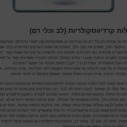
ת קרדיווסקולריות (לב וכלי דם)
ת של מחלת לב וכלי דם על ההרדמה הן משמעותיות שכן חומרי ההרדמה כשלעצמ
 בתפקוד הלב, משנים את קצב הלב, ומשנים את טונוס העורקים הפריפרים ובכך עשו
פרמטרים מהותיים כמו לחץ הדם ותפוקת הלב ולהשפיע על מערכות שונות בגוף. ית
גובת הסטרס הניתוחי ומעברי נוזלים במהלך הניתוח ולאחריו משפיעים מאד על תפק
 הקרדיווסקולרית. המרדים צריך לקבל תמונה מקיפה על תפקוד המערכת
וסקולרית על מנת להחליט על אופן החלת המטופל לפני ההרדמה, צורת ההרדמה, א
 במהלך הניתוח, צורת הערת החולה ומתאר האשפוז והטיפול בו לאחר הניתוח.
האמריקאית לקרדיולוגיה הוציאה הנחיות להתערבויות טיפוליות ואבחנתיות טרום ניתו
של חולה לב שמיועד לעבור ניתוח לא לבבי. רוב המרדימים מתבססים על קווים מנ
ערכת החולה במפגש הטרום ניתוחי. הקווים המנחים לוקחים בחשבון פרמטרים כמו
וסוג מחלת הלב, מידת האקוטיות של המחלה, האם הניתוח המיועד דחוף או לא, הא
 מסוגל לבצע פעילות גופנית ובאיזו עוצמה, מהי נרחבות הניתוח המיועד, האם יש גו
נוספים להסתמנות לבבית פריאופרטיבית- כל אלה מתאגדים לכדי הערכת הסיכון לסיב
סקולרים פריאופרטיבים, ומכאן נגזרת ההחלטה האם לבצע בדיקות נוספות לפני הניתוח
מץ, מיפוי לב, אקו לב, צנתור לב, והתערבויות טיפוליות כגון הוספת טיפול תרופתי
ביתא) או צנתור טיפולי ואף ניתוח מעקפים.