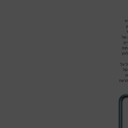
ת
ן
.
 של
ים
תוח
לחץ
 המטופל על
של
לחץ
הדעת