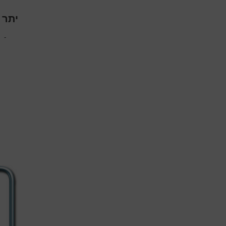
יתר 
-