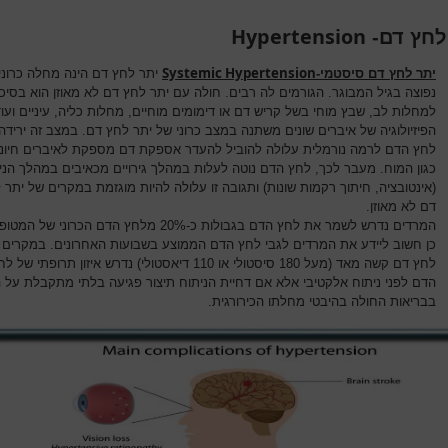
Hypertension
לחץ דם-
Systemic Hypertension
יתר לחץ דם סיסטמי-
יתר לחץ דם הינה מחלה כרוני
נפוצה בגיל המבוגר. הגורמים לה רבים. חולה עם יתר לחץ דם לא מאוזן הוא בסיכו
למחלות לב, שבץ מוחי בשל קריש דם או דימומים מוחיים, מחלות כליה, עיניים ועוד
הפיזיולוגיה של איברים שונים משתנה במצב כרוני של יתר לחץ דם. במצב זה ירידה
לחץ הדם לרמה נורמלית עלולה להוביל להעדר אספקת דם מספקת לאיברים חיוני
כגון המוח. מעבר לכך, לחץ הדם נוטה לעלות במהלך גירויים מכאיבים במהלך הני
(אינטובציה, חיתוך רקמות שונות) ותגובה זו עלולה להיות מוגזמת במקרים של יתר 
דם לא מאוזן.
המרדים נדרש לשמר את לחץ הדם בגבולות כ-20% מלחץ הדם הכרוני של
כן חשוב ליידע את המרדים לגבי לחץ הדם הממוצע בשבועות האחרונים. במקרים 
לחץ דם קשה מאד (מעל 180 סיסטולי או 110 דיאסטולי) נדרש איזון תרופתי של 
הדם לפני ניתוח אלקטיבי אלא אם דחיית הניתוח תיצור פגיעה בלתי מתקבלת על 
בבריאות החולה בהיבטי מחלתו הכירורגית.