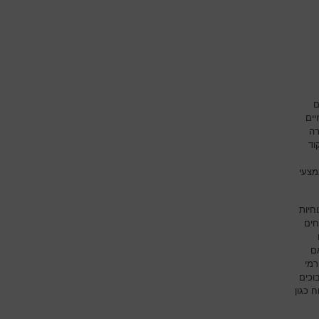
ם
יים
רה
וד
מצעי
חיות
חים
ם
רמי
וכים
 כגון