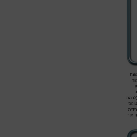
ונה
וד
ו
ה
(לרמת
ונוס
רידית
 תוך