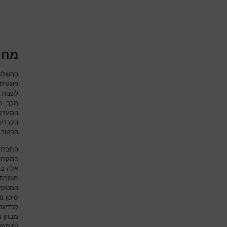
מחלו
ההשלכו
פוגעים
לשנות 
מכך, ת
המערכת
הקרדיו
הניטור
החברה 
במקרה 
אלה בה
חומרת 
המטופל
סיכון 
קרדיוו
מבחן מא
(חוסמי 