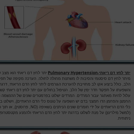
Pulmonary Hypertension
יתר לחץ דם ריאתי-
יתר לחץ דם ריאתי הוא מצב ש
מיתר לחץ דם סיסטמי והסיבות לו משתנות מחולה לחולה. הערכה מקיפה של תפק
הלב, כולל ביצוע אקו לב מחוייבת להערכת הגורמים ליתר לחץ הדם הריאתי, דרגת
והשפעתו על תפקוד חדר ימין של הלב. הטיפול בחולים עם יתר לחץ דם ריאתי קש
עלול להיות מאתגר עבור המרדים. המרדים ישלוט בפרמטרים שונים של ההנשמה 
החמצן והפחמן הדו חמצני בדם יש השפעה על טונוס כלי הדם הראתיים), וישלוט בט
NO
כלי הדם הריאתיים על ידי חומרים שונים הניתנים בשאיפה (
, פרוסטין), או תוך ו
(למשל מילרינון) על מנת לשלוט בדרגת יתר לחץ הדם הריאתי ולהמנע מקטסטרופה
ניתוחית.