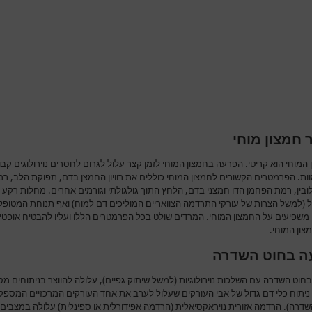
 חמצון מוחי
המוחי הוא קריטי. הפרעה בחמצון המוחי לזמן קצר עלול לגרום לחסרים נוירולוגים קבו
ות. הפרמטרים הקשורים לחמצון המוחי כוללים את רוויון החמצן בדם, תפוקת הלב, ר
ובין, רמת הפחמן הדו חמצני בדם, הלחץ התוך גולגולתי וגורמים אחרים. מחלות רקע 
 (למשל הצרות של עורקי התרדמה הצוואריים המוליכים דם למוח) ואף תנוחת המטופל
 משפיעים על החמצון המוחי. המרדים שולט בכל הפרמטרים הללו ועליו להבטיח אופטימ
צון המוחי.
ה בחוט השדרה
חוט השדרה עם השלכות נוירולוגיות (למשל שיתוק גפיים), עלולה להווצר בניתוחים מסו
ניתוח כלי דם גדול של אבי העורקים שעלול לערב את אחד העורקים המרכזיים המספק
שדרה). הרדמה אזורית נויראקסיאלית (הרדמה אפידורלית או ספינלית) עלולה במצבים