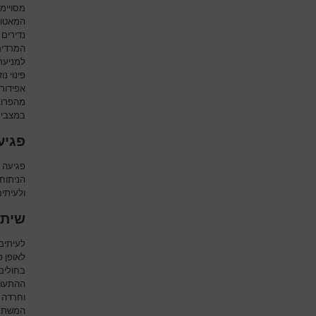
מסויימ
המאטומ
נדירים 
המרדים
למניעת 
פינוי נ
אפידור
מהפרוצד
במצבים 
פגיע
פגיעה 
הניתוחי
ולעיתי
שיתו
לעיתים
לאופן פ
בחולים 
ההתעורר
וחרדה 
המשתק.