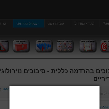
מה?
תפקידי המרדים
סוגי הרדמה
מסלול ההרדמה
הרדמ
וכים בהרדמה כללית - סיבוכים נוירולוגי
יריים
ב
28 ספטמבר 2012
נכתב על ידי
דר' גרג'י יונתן
כניסות:
475090
יבוכים בהרדמה כללית