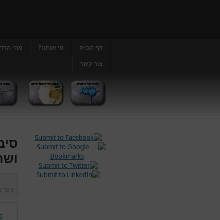
דף הבית
מי אנחנו?
מהי הרד
צור קשר
סיב
ושר
נוצר 
ס