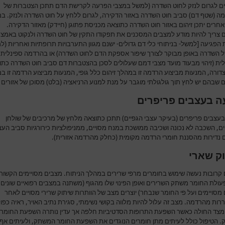
ים לגרום לנזק לחוט השדרה (למשל במצבי הפרעה לקרישת הדם תתכן הצטברות של
ה (שטף דם) סביב חוט השדרה באזור הדקירה, לגרום ללחץ על חוט השדרה ולנזק. ב
אחרים יתכן זיהום באזור חוט השדרה כתוצאה מכניסת פתוגן (חיידק) מאזור הדקירה.
 צריך להיות מודע למצבים המסכנים את תפקודו התקין של חוט השדרה ולנקוט באמצ
הפגיעה [למשל- בניתוחי כלי דם גדולים- ישנם מגוון התערבויות תרופתיות ואחריות (ל
וזל השדרה באופן מבוקר לצורך שיפור אספקת הדם לחוט השדרה) או בהרדמה ספינלית 
לית (זיהוי מבעוד מועד מצבי דמם שעלולים לסכן בהצטברות דם סביב חוט השדרה כתו
ורה, המנעות מביצוע הרדמה זו במהלך זיהום כלל גופי, המנעות מביצוע הרדמה זו ב
שבהם יש לחץ תוך גולגולתי מוגבר על מנת למנוע הרניאציה (בלט) מסוכן של אזורים 
ה בעצבים פריפרים
בעצבים פריפרים (בעיקר עצבי הגפיים) תתכן כתוצאה מלחץ של מרכיבים של שולחן
ם, השכבה לא נכונה ושכיבה ממושכת במנח מסויים, ממניפולציות כירורגיות סביב העצ
ם נדירות מהסננת חומרי הרדמה מקומית (כחלק מהרדמה אזורית).
ק שארי
 קרובות נעשה שימוש בחומרים מרפי שרירים במהלך הניתוח. מצבים מסויימים הקשור
עולת החומר משתק השרירים ואופן הפינוי שלו מהגוף (משתנה במצבים רפואיים שונים,
מסויימים ועל פי החומר שנבחר) יוצרים מצב של הוותרות שיתוק שרירי מסויים לאחר
ות מהרדמה. מצב זה עלול להיות מלווה בקושי נשימתי, סגירת נתיב האויר, ראיה כפו
מצד החולה כאשר השפעת התרופות הסדטיביות חלפה אך עדין נותרה השפעת החומר
 הטיפול כולל לעיתים מתן חומרים הנוגדים את השפעת החומר המשתק, ולעיתים אף