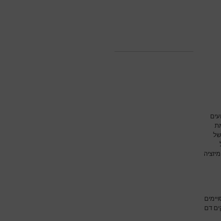
עים
מת
של
יזציה
יימים
ים דם