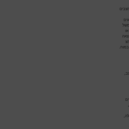
מצבים
עים
משל
או
צאה
מצ
במוח.
ב,
ים
לה,