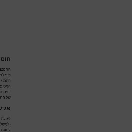
חוסר
החמצון 
ואף למו
ההמוגל
המטופל
בניתוח
של החמ
פגיע
פגיעה ב
(למשל 
לחוט ה