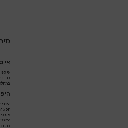
סיבו
אי ס
אי ספיק
בתרופות
במהלך ו
היפר
היפרקל
הפעולה 
מסיבי ש
היפרקל
במהירות