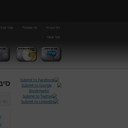
דף הבית
מי אנחנו?
מהי הרד
צור קשר
סיב
נוצר 
ס
ס