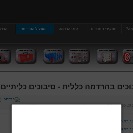
מה?
תפקידי המרדים
סוגי הרדמה
מסלול ההרדמה
הרדמ
וכים בהרדמה כללית - סיבוכים כליתיים
ב
28 ספטמבר 2012
נכתב על ידי
דר' גרג'י יונתן
כניסות:
475209
יבוכים בהרדמה כללית
יבוכים של נתיב האויר ומערכת הנשימה