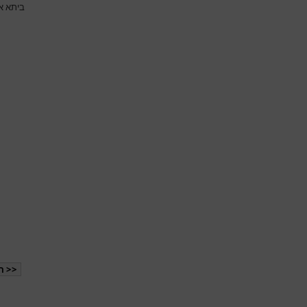
ביתא אג
<< ה