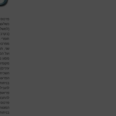
פרכוס 
כשלעצמ
(למשל ת
(בקרב א
חומרי 
מפרכוס
שני, ת
ועל המ
מסוג נו
מקומית
עיניים)
השכיחו
הפרעות
בניתוח
להוביל
פריאופ
להתבטא
פרכוס כ
המוטור