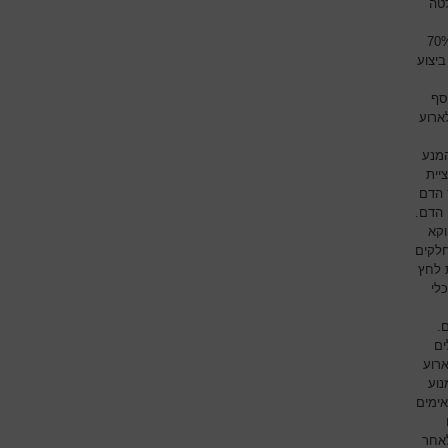
טה
בירור שכולל לפחות אקו דופלר של עורקי התרדמה. הצרות טרשתית של 70%
ביצוע
סף
ארוע
המנע
יית
 הדם
 הדם.
וקא
לקים
ת לחץ
לי
.
ים
ארוע
נוע
אימים
לאחר