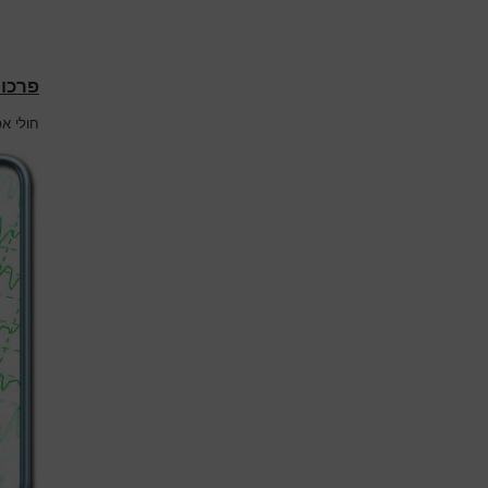
פרכוס
חולי א