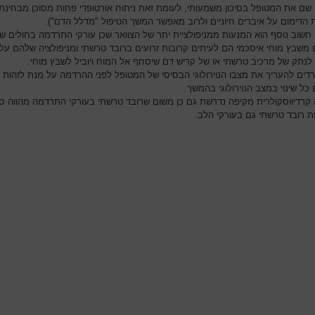
 שם את המטופל בסיכון משמעותי, לעומת זאת ניתוח אורטופדי פחות מסוכן מבחינת
הדימום על איברים חיוניים ולרוב מאפשר המשך הטיפול "מדלל הדם").
חשוב נוסף הוא המנעות ממניפולציית יתר של הצוואר שכן עורקי התרדמה בחולים ש
משבץ מוחי איסכמי הם לעיתים קרובות זרועים ברובד טרשתי ומניפולציה שלהם על
 לנתק של מרכיב טרשתי או של קריש דם שיסחף אל המוח ויוביל לשבץ מוחי.
דים להעריך את מצבו הנוירולוגי הבסיסי של המטופל לפני ההרדמה על מנת לזהות
כל שינוי במצב הנוירולוגי בהמשך.
קרדיווסקולרית מקיפה נדרשת גם כן משום שרובד טרשתי בעורקי התרדמה מהווה ס
ת רובד טרשתי גם בעורקי הלב.