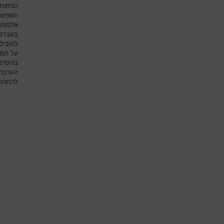
הניתוח
השפעת 
אלמנט 
בעברם 
להוביל
על המר
בהקדם 
הערכה 
להתהוו