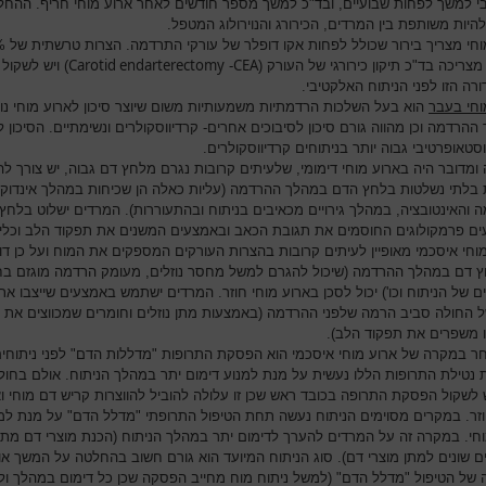
י למשך לפחות שבועיים, ובד"כ למשך מספר חודשים לאחר ארוע מוחי חריף. ההחל
היות משותפת בין המרדים, הכירורג והנוירולוג המטפל.
ארוע מוחי מצריך 
Carotid endarterectomy
CEA
צריכה בד"כ תיקון כירורגי של העורק (
-
) ויש לשקול 
רה הזו לפני הניתוח האלקטיבי.
וחי בעבר
הוא בעל השלכות הרדמתיות משמעותיות משום שיוצר סיכון לארוע מוחי נו
הרדמה וכן מהווה גורם סיכון לסיבוכים אחרים- קרדיווסקולרים ונשימתיים. הסיכון ל
סטאופרטיבי גבוה יותר בניתוחים קרדיווסקולרים.
 ומדובר היה בארוע מוחי דימומי, שלעיתים קרובות נגרם מלחץ דם גבוה, יש צורך ל
 בלתי נשלטות בלחץ הדם במהלך ההרדמה (עליות כאלה הן שכיחות במהלך אינדוקצ
 והאינטובציה, במהלך גירויים מכאיבים בניתוח ובהתעוררות). המרדים ישלוט בלחץ
ם פרמקולוגים החוסמים את תגובת הכאב ובאמצעים המשנים את תפקוד הלב וכלי
מוחי איסכמי מאופיין לעיתים קרובות בהצרות העורקים המספקים את המוח ועל כן דו
 דם במהלך ההרדמה (שיכול להגרם למשל מחסר נוזלים, מעומק הרדמה מוגזם בח
ם של הניתוח וכו') יכול לסכן בארוע מוחי חוזר. המרדים ישתמש באמצעים שייצבו א
 החולה סביב הרמה שלפני ההרדמה (באמצעות מתן נוזלים וחומרים שמכווצים את כ
 משפרים את תפקוד הלב).
אחר במקרה של ארוע מוחי איסכמי הוא הפסקת התרופות "מדללות הדם" לפני ניתוחים
נטילת התרופות הללו נעשית על מנת למנוע דימום יתר במהלך הניתוח. אולם בחול
 לשקול הפסקת התרופה בכובד ראש שכן זו עלולה להוביל להווצרות קריש דם מוחי ו
וזר. במקרים מסוימים הניתוח נעשה תחת הטיפול התרופתי "מדלל הדם" על מנת למ
חי. במקרה זה על המרדים להערך לדימום יתר במהלך הניתוח (הכנת מוצרי דם מת
ם שונים למתן מוצרי דם). סוג הניתוח המיועד הוא גורם חשוב בהחלטה על המשך או
של הטיפול "מדלל הדם" (למשל ניתוח מוח מחייב הפסקה שכן כל דימום במהלך ו