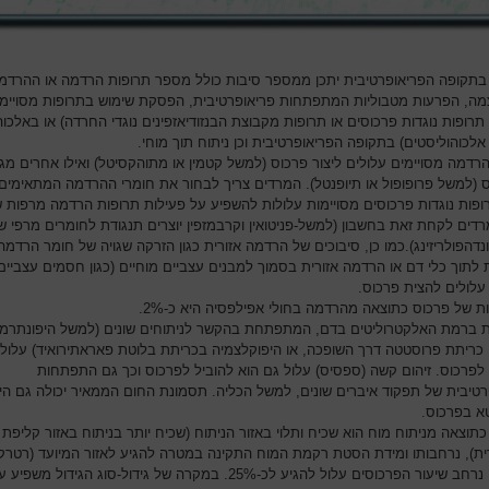
בתקופה הפריאופרטיבית יתכן ממספר סיבות כולל מספר תרופות הרדמה או ההרדמ
ה, הפרעות מטבוליות המתפתחות פריאופרטיבית, הפסקת שימוש בתרופות מסויימו
רופות נוגדות פרכוסים או תרופות מקבוצת הבנזודיאזפינים נוגדי החרדה) או באלכוה
לכוהוליסטים) בתקופה הפריאופרטיבית וכן ניתוח תוך מוחי.
הרדמה מסויימים עלולים ליצור פרכוס (למשל קטמין או מתוהקסיטל) ואילו אחרים מגנ
 (למשל פרופופול או תיופנטל). המרדים צריך לבחור את חומרי ההרדמה המתאימים
רופות נוגדות פרכוסים מסויימות עלולות להשפיע על פעילות תרופות הרדמה מרפות ש
רדים לקחת זאת בחשבון (למשל-פניטואין וקרבמזפין יוצרים תנגודת לחומרים מרפי ש
נדהפולריזינג).כמו כן, סיבוכים של הרדמה אזורית כגון הזרקה שגויה של חומר הרדמה
 לתוך כלי דם או הרדמה אזורית בסמוך למבנים עצביים מוחיים (כגון חסמים עצביים
 עלולים להצית פרכוס.
ת של פרכוס כתוצאה מהרדמה בחולי אפילפסיה היא כ-2%.
 ברמת האלקטרוליטים בדם, המתפתחת בהקשר לניתוחים שונים (למשל היפונתרמי
 כריתת פרוסטטה דרך השופכה, או היפוקלצמיה בכריתת בלוטת פאראתירואיד) עלולו
 לפרכוס. זיהום קשה (ספסיס) עלול גם הוא להוביל לפרכוס וכך גם התפתחות
רטיבית של תפקוד איברים שונים, למשל הכליה. תסמונת החום הממאיר יכולה גם הי
 בפרכוס.
תוצאה מניתוח מוח הוא שכיח ותלוי באזור הניתוח (שכיח יותר בניתוח באזור קליפת
ית), נרחבותו ומידת הסטת רקמת המוח התקינה במטרה להגיע לאזור המיועד (רטרקצ
בניתוח נרחב שיעור הפרכוסים עלול להגיע לכ-25%. במקרה של גידול-סוג הגידול משפיע