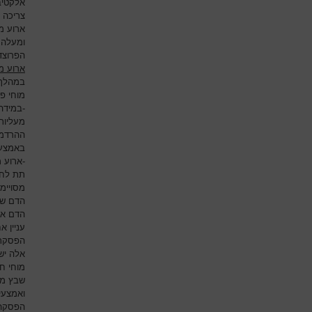
אלקטיב
צריכה ל
ומעלה מ
הפרוצדו
ארוע מ
במהלך ה
מוחי פו
-במידה
מעליות
ההרדמה
באמצעי
-ארוע 
תת לחץ
מסויימי
הדם של
הדם או
עניין 
הפסקת 
אלה יש
מוחי ח
שבץ מו
ואמצעי
הפסקה 