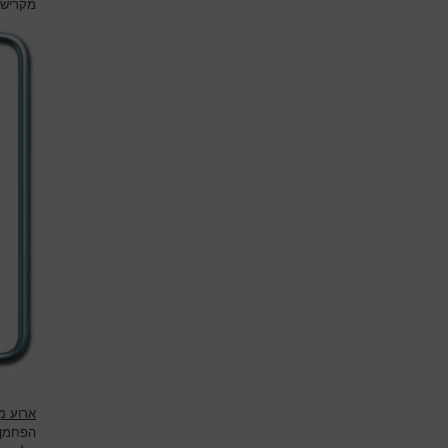
מקריש 
ארוע מ
הפחמן ה