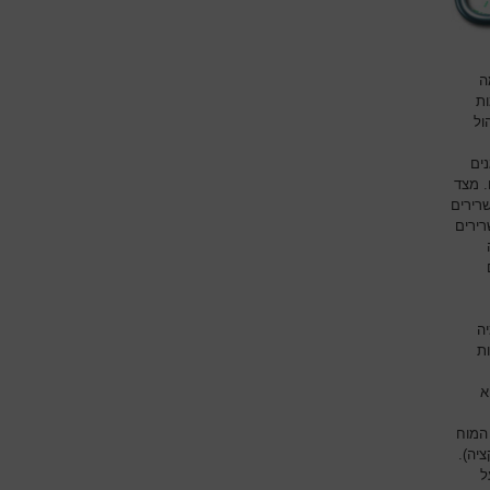
ה
ת
ול
ים
. מצד
רירים
רירים
ה
ת
א
 המוח
יה).
 על