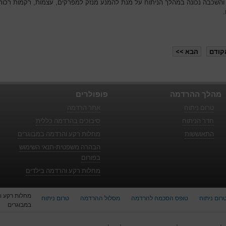
 והשכבה נכונה במהלך הניתוח על מנת להמנע מנזק למפרקים, עצמות, רקמות רכות
.
קודם
הבא >>
מהלך ההרדמה
פופולרים
טרום ניתוח
אתר הרדמה
חדר הניתוח
סיבוכים בהרדמה כללית
התאוששות
מחלות רקע והרדמה במבוגרים
הבהרה משפטית-תנאי השימוש
בפורום
מחלות רקע והרדמה בילדים
מחלות רקע ו
רום ניתוח
טופס הסכמה להרדמה
מסלול ההרדמה
טרום ניתוח
במבוגרים