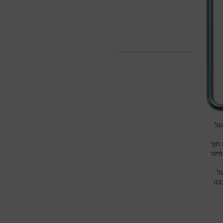
גל
תוך
יזור
ל
בה