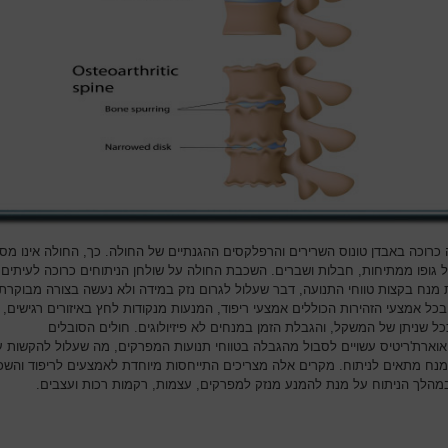
כרוכה באבדן טונוס השרירים והרפלקסים ההגנתיים של החולה. כך, החולה אינו מסו
ל גופו ממתיחות, חבלות ושברים. השכבת החולה על שולחן הניתוחים כרוכה לעיתים
מנח בקצות טווחי התנועה, דבר שעלול לגרום נזק במידה ולא נעשה בצורה מבוקרת 
כל אמצעי הזהירות הכוללים אמצעי ריפוד, המנעות מנקודות לחץ באיזורים רגישים, פ
כל שניתן של המשקל, והגבלת הזמן במנחים לא פיזיולוגים. חולים הסובלים
וארת'ריטיס עשויים לסבול מהגבלה בטווחי תנועות המפרקים, מה שעלול להקשות ע
נח מתאים לניתוח. מקרים אלה מצריכים התייחסות מיוחדת לאמצעים לריפוד והשכ
במהלך הניתוח על מנת להמנע מנזק למפרקים, עצמות, רקמות רכות ועצבים.