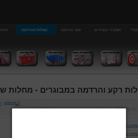
מה?
תפקידי המרדים
סוגי הרדמה
מסלול ההרדמה
הרדמ
ות רקע והרדמה במבוגרים - מחלות ש
ב
17 יולי 2013
נכתב על ידי
דר' גרג'י יונתן
כניסות:
413052
חלות רקע והרדמה במבוגרים
חלות לב וכלי דם