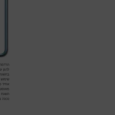
הרדמה 
להגן ע
בהשגת 
שימוש ב
אחיד כ
מאוסטא
השגת מ
נכונה 