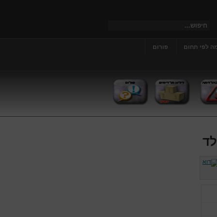
ה לפי תחום
פורום
לד