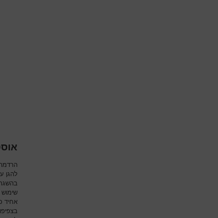
אוסט
הרדמה 
להגן ע
בהשגת 
שימוש ב
אחיד ככ
בצפיפו