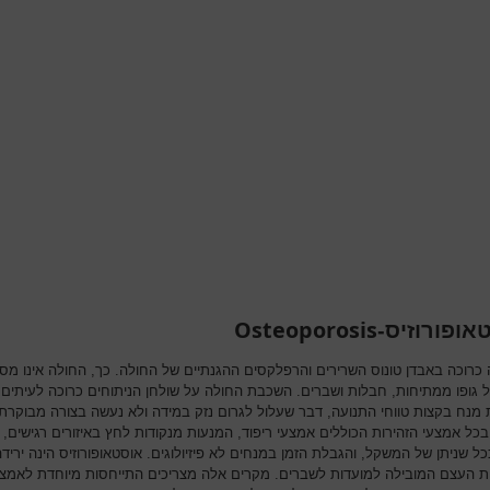
Osteoporosis
אופורוזיס-
כרוכה באבדן טונוס השרירים והרפלקסים ההגנתיים של החולה. כך, החולה אינו מסו
ל גופו ממתיחות, חבלות ושברים. השכבת החולה על שולחן הניתוחים כרוכה לעיתים
מנח בקצות טווחי התנועה, דבר שעלול לגרום נזק במידה ולא נעשה בצורה מבוקרת 
כל אמצעי הזהירות הכוללים אמצעי ריפוד, המנעות מנקודות לחץ באיזורים רגישים, פ
ל שניתן של המשקל, והגבלת הזמן במנחים לא פיזיולוגים. אוסטאופורוזיס הינה יריד
ת העצם המובילה למועדות לשברים. מקרים אלה מצריכים התייחסות מיוחדת לאמצ