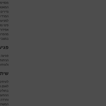
מסויימ
המאטומ
נדירים 
המרדים
למניעת 
פינוי נ
אפידור
מהפרוצד
במצבים 
פגיע
פגיעה 
הניתוחי
ולעיתי
שיתו
לעיתים
לאופן פ
בחולים 
ההתעורר
וחרדה 
המשתק.