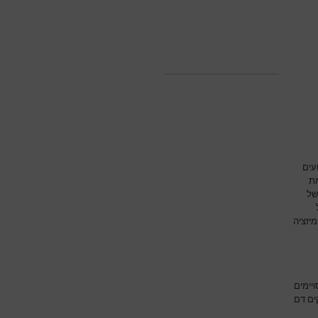
עים
מת
של
יזציה
יימים
ים דם