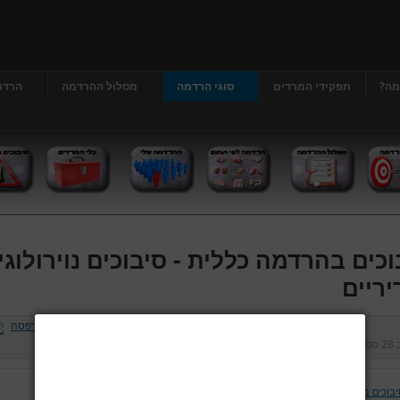
מה?
תפקידי המרדים
סוגי הרדמה
מסלול ההרדמה
הרדמ
וכים בהרדמה כללית - סיבוכים נוירולוגי
יריים
ב
28 ספטמבר 2012
נכתב על ידי
דר' גרג'י יונתן
כניסות:
475091
יבוכים בהרדמה כללית