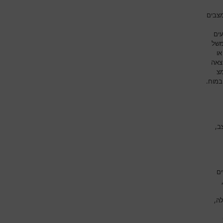
מצבים
עים
משל
או
צאה
מצ
במוח.
ב,
ים
לה,