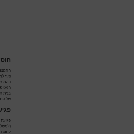
חוסר
החמצון 
ואף למו
ההמוגל
המטופל
בניתוח
של החמ
פגיע
פגיעה ב
(למשל 
לחוט ה