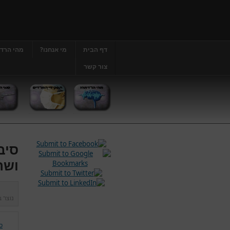
דף הבית
מי אנחנו?
מהי הרד
צור קשר
סיב
ושר
נוצר 
ס