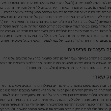
ים לגרום לנזק לחוט השדרה (למשל במצבי הפרעה לקרישת הדם תתכן הצטברות של
ה (שטף דם) סביב חוט השדרה באזור הדקירה, לגרום ללחץ על חוט השדרה ולנזק. ב
אחרים יתכן זיהום באזור חוט השדרה כתוצאה מכניסת פתוגן (חיידק) מאזור הדקירה.
 צריך להיות מודע למצבים המסכנים את תפקודו התקין של חוט השדרה ולנקוט באמצ
הפגיעה [למשל- בניתוחי כלי דם גדולים- ישנם מגוון התערבויות תרופתיות ואחריות (ל
וזל השדרה באופן מבוקר לצורך שיפור אספקת הדם לחוט השדרה) או בהרדמה ספינלית 
לית (זיהוי מבעוד מועד מצבי דמם שעלולים לסכן בהצטברות דם סביב חוט השדרה כתו
ורה, המנעות מביצוע הרדמה זו במהלך זיהום כלל גופי, המנעות מביצוע הרדמה זו ב
שבהם יש לחץ תוך גולגולתי מוגבר על מנת למנוע הרניאציה (בלט) מסוכן של אזורים 
ה בעצבים פריפרים
בעצבים פריפרים (בעיקר עצבי הגפיים) תתכן כתוצאה מלחץ של מרכיבים של שולחן
ם, השכבה לא נכונה ושכיבה ממושכת במנח מסויים, ממניפולציות כירורגיות סביב העצ
ם נדירות מהסננת חומרי הרדמה מקומית (כחלק מהרדמה אזורית).
ק שארי
 קרובות נעשה שימוש בחומרים מרפי שרירים במהלך הניתוח. מצבים מסויימים הקשור
עולת החומר משתק השרירים ואופן הפינוי שלו מהגוף (משתנה במצבים רפואיים שונים,
מסויימים ועל פי החומר שנבחר) יוצרים מצב של הוותרות שיתוק שרירי מסויים לאחר
ות מהרדמה. מצב זה עלול להיות מלווה בקושי נשימתי, סגירת נתיב האויר, ראיה כפו
מצד החולה כאשר השפעת התרופות הסדטיביות חלפה אך עדין נותרה השפעת החומר
 הטיפול כולל לעיתים מתן חומרים הנוגדים את השפעת החומר המשתק, ולעיתים אף