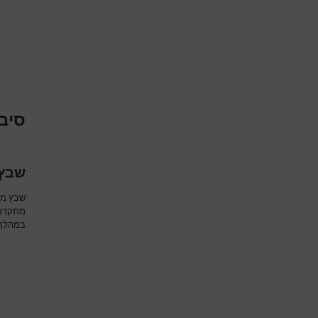
סיבו
שבץ 
שבץ מו
מתקדמת
במהלך ה