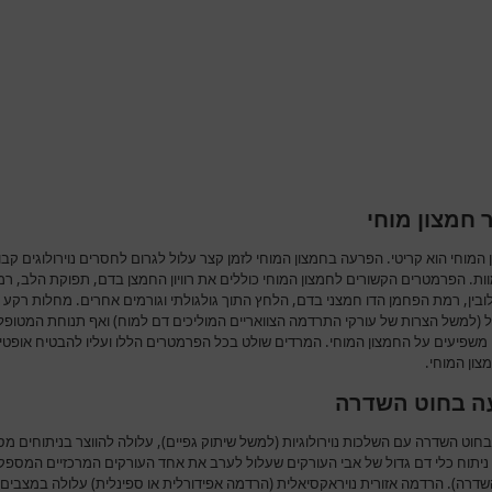
 חמצון מוחי
המוחי הוא קריטי. הפרעה בחמצון המוחי לזמן קצר עלול לגרום לחסרים נוירולוגים קבו
ות. הפרמטרים הקשורים לחמצון המוחי כוללים את רוויון החמצן בדם, תפוקת הלב, ר
ובין, רמת הפחמן הדו חמצני בדם, הלחץ התוך גולגולתי וגורמים אחרים. מחלות רקע 
 (למשל הצרות של עורקי התרדמה הצוואריים המוליכים דם למוח) ואף תנוחת המטופל
 משפיעים על החמצון המוחי. המרדים שולט בכל הפרמטרים הללו ועליו להבטיח אופטימ
צון המוחי.
ה בחוט השדרה
חוט השדרה עם השלכות נוירולוגיות (למשל שיתוק גפיים), עלולה להווצר בניתוחים מסו
ניתוח כלי דם גדול של אבי העורקים שעלול לערב את אחד העורקים המרכזיים המספק
שדרה). הרדמה אזורית נויראקסיאלית (הרדמה אפידורלית או ספינלית) עלולה במצבים