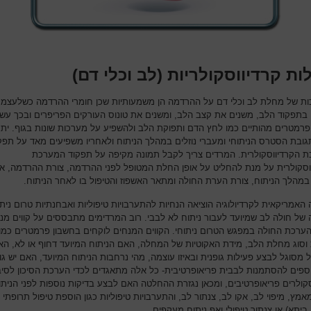
ת קרדיווסקולריות (לב וכלי דם)
ת של מחלת לב וכלי דם על ההרדמה הן משמעותיות שכן חומרי ההרדמה כשלעצמ
 בתפקוד הלב, משנים את קצב הלב, ומשנים את טונוס העורקים הפריפרים ובכך עשו
פרמטרים מהותיים כמו לחץ הדם ותפוקת הלב ולהשפיע על מערכות שונות בגוף. ית
גובת הסטרס הניתוחי ומעברי נוזלים במהלך הניתוח ולאחריו משפיעים מאד על תפק
 הקרדיווסקולרית. המרדים צריך לקבל תמונה מקיפה על תפקוד המערכת
וסקולרית על מנת להחליט על אופן החלת המטופל לפני ההרדמה, צורת ההרדמה, א
 במהלך הניתוח, צורת הערת החולה ומתאר האשפוז והטיפול בו לאחר הניתוח.
האמריקאית לקרדיולוגיה הוציאה הנחיות להתערבויות טיפוליות ואבחנתיות טרום ניתו
של חולה לב שמיועד לעבור ניתוח לא לבבי. רוב המרדימים מתבססים על קווים מנ
ערכת החולה במפגש הטרום ניתוחי. הקווים המנחים לוקחים בחשבון פרמטרים כמו
וסוג מחלת הלב, מידת האקוטיות של המחלה, האם הניתוח המיועד דחוף או לא, הא
 מסוגל לבצע פעילות גופנית ובאיזו עוצמה, מהי נרחבות הניתוח המיועד, האם יש גו
נוספים להסתמנות לבבית פריאופרטיבית- כל אלה מתאגדים לכדי הערכת הסיכון לסיב
סקולרים פריאופרטיבים, ומכאן נגזרת ההחלטה האם לבצע בדיקות נוספות לפני הניתוח
מץ, מיפוי לב, אקו לב, צנתור לב, והתערבויות טיפוליות כגון הוספת טיפול תרופתי
ביתא) או צנתור טיפולי ואף ניתוח מעקפים.