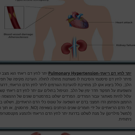
Pulmonary Hypertension
יתר לחץ דם ריאתי-
יתר לחץ דם ריאתי הוא מצב ש
מיתר לחץ דם סיסטמי והסיבות לו משתנות מחולה לחולה. הערכה מקיפה של תפק
הלב, כולל ביצוע אקו לב מחוייבת להערכת הגורמים ליתר לחץ הדם הריאתי, דרגת
והשפעתו על תפקוד חדר ימין של הלב. הטיפול בחולים עם יתר לחץ דם ריאתי קש
עלול להיות מאתגר עבור המרדים. המרדים ישלוט בפרמטרים שונים של ההנשמה 
החמצן והפחמן הדו חמצני בדם יש השפעה על טונוס כלי הדם הראתיים), וישלוט בט
NO
כלי הדם הריאתיים על ידי חומרים שונים הניתנים בשאיפה (
, פרוסטין), או תוך ו
(למשל מילרינון) על מנת לשלוט בדרגת יתר לחץ הדם הריאתי ולהמנע מקטסטרופה
ניתוחית.