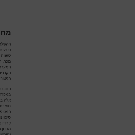
מחלו
ההשלכו
פוגעים
לשנות 
מכך, ת
המערכת
הקרדיו
הניטור
החברה 
במקרה 
אלה בה
חומרת 
המטופל
סיכון 
קרדיוו
מבחן מא
(חוסמי 