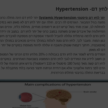
Hypertension
לחץ דם-
Systemic Hypertension
יתר לחץ דם סיסטמי-
יתר לחץ דם הינה מחלה כרוני
נפוצה בגיל המבוגר. הגורמים לה רבים. חולה עם יתר לחץ דם לא מאוזן הוא בסיכו
למחלות לב, שבץ מוחי בשל קריש דם או דימומים מוחיים, מחלות כליה, עיניים ועוד
הפיזיולוגיה של איברים שונים משתנה במצב כרוני של יתר לחץ דם. במצב זה ירידה
לחץ הדם לרמה נורמלית עלולה להוביל להעדר אספקת דם מספקת לאיברים חיוני
כגון המוח. מעבר לכך, לחץ הדם נוטה לעלות במהלך גירויים מכאיבים במהלך הני
(אינטובציה, חיתוך רקמות שונות) ותגובה זו עלולה להיות מוגזמת במקרים של יתר 
דם לא מאוזן.
המרדים נדרש לשמר את לחץ הדם בגבולות כ-20% מלחץ הדם הכרוני של
כן חשוב ליידע את המרדים לגבי לחץ הדם הממוצע בשבועות האחרונים. במקרים 
לחץ דם קשה מאד (מעל 180 סיסטולי או 110 דיאסטולי) נדרש איזון תרופתי של 
הדם לפני ניתוח אלקטיבי אלא אם דחיית הניתוח תיצור פגיעה בלתי מתקבלת על 
בבריאות החולה בהיבטי מחלתו הכירורגית.