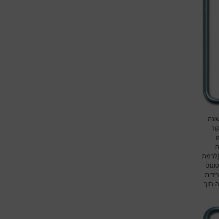
ונה
וד
ו
ה
(לרמת
ונוס
רידית
 תוך