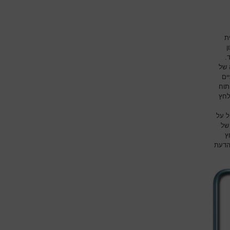
ת
ן
.
 של
ים
תוח
לחץ
 המטופל על
של
לחץ
הדעת