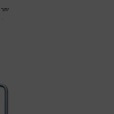
יתר 
-