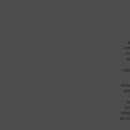
ם
יים
רה
וד
מצעי
חיות
חים
ם
רמי
וכים
 כגון