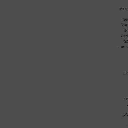
מצבים
עים
משל
או
צאה
מצ
במוח.
ב,
ים
לה,