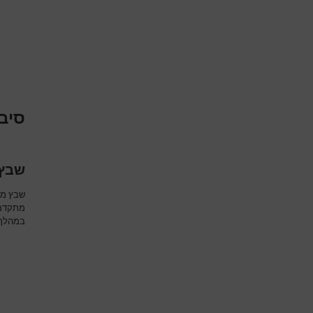
סיבו
שבץ 
שבץ מו
מתקדמת
במהלך ה