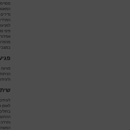
מסויימ
המאטומ
נדירים 
המרדים
למניעת 
פינוי נ
אפידור
מהפרוצד
במצבים 
פגיע
פגיעה 
הניתוחי
ולעיתי
שיתו
לעיתים
לאופן פ
בחולים 
ההתעורר
וחרדה 
המשתק.