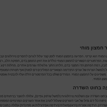
 חמצון מוחי
המוחי הוא קריטי. הפרעה בחמצון המוחי לזמן קצר עלול לגרום לחסרים נוירולוגים קבו
ות. הפרמטרים הקשורים לחמצון המוחי כוללים את רוויון החמצן בדם, תפוקת הלב, ר
ובין, רמת הפחמן הדו חמצני בדם, הלחץ התוך גולגולתי וגורמים אחרים. מחלות רקע 
 (למשל הצרות של עורקי התרדמה הצוואריים המוליכים דם למוח) ואף תנוחת המטופל
 משפיעים על החמצון המוחי. המרדים שולט בכל הפרמטרים הללו ועליו להבטיח אופטימ
צון המוחי.
ה בחוט השדרה
חוט השדרה עם השלכות נוירולוגיות (למשל שיתוק גפיים), עלולה להווצר בניתוחים מסו
ניתוח כלי דם גדול של אבי העורקים שעלול לערב את אחד העורקים המרכזיים המספק
שדרה). הרדמה אזורית נויראקסיאלית (הרדמה אפידורלית או ספינלית) עלולה במצבים