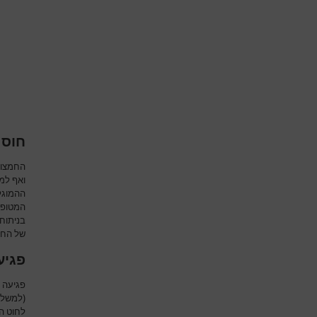
חוסר
החמצון 
ואף למו
ההמוגל
המטופל
בניתוח
של החמ
פגיע
פגיעה ב
(למשל 
לחוט ה