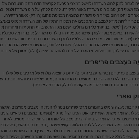
ים לגרום לנזק לחוט השדרה (למשל במצבי הפרעה לקרישת הדם תתכן הצטברות של
ה (שטף דם) סביב חוט השדרה באזור הדקירה, לגרום ללחץ על חוט השדרה ולנזק. ב
אחרים יתכן זיהום באזור חוט השדרה כתוצאה מכניסת פתוגן (חיידק) מאזור הדקירה.
 צריך להיות מודע למצבים המסכנים את תפקודו התקין של חוט השדרה ולנקוט באמצ
הפגיעה [למשל- בניתוחי כלי דם גדולים- ישנם מגוון התערבויות תרופתיות ואחריות (ל
וזל השדרה באופן מבוקר לצורך שיפור אספקת הדם לחוט השדרה) או בהרדמה ספינלית 
לית (זיהוי מבעוד מועד מצבי דמם שעלולים לסכן בהצטברות דם סביב חוט השדרה כתו
ורה, המנעות מביצוע הרדמה זו במהלך זיהום כלל גופי, המנעות מביצוע הרדמה זו ב
שבהם יש לחץ תוך גולגולתי מוגבר על מנת למנוע הרניאציה (בלט) מסוכן של אזורים 
ה בעצבים פריפרים
בעצבים פריפרים (בעיקר עצבי הגפיים) תתכן כתוצאה מלחץ של מרכיבים של שולחן
ם, השכבה לא נכונה ושכיבה ממושכת במנח מסויים, ממניפולציות כירורגיות סביב העצ
ם נדירות מהסננת חומרי הרדמה מקומית (כחלק מהרדמה אזורית).
ק שארי
 קרובות נעשה שימוש בחומרים מרפי שרירים במהלך הניתוח. מצבים מסויימים הקשור
עולת החומר משתק השרירים ואופן הפינוי שלו מהגוף (משתנה במצבים רפואיים שונים,
מסויימים ועל פי החומר שנבחר) יוצרים מצב של הוותרות שיתוק שרירי מסויים לאחר
ות מהרדמה. מצב זה עלול להיות מלווה בקושי נשימתי, סגירת נתיב האויר, ראיה כפו
מצד החולה כאשר השפעת התרופות הסדטיביות חלפה אך עדין נותרה השפעת החומר
 הטיפול כולל לעיתים מתן חומרים הנוגדים את השפעת החומר המשתק, ולעיתים אף