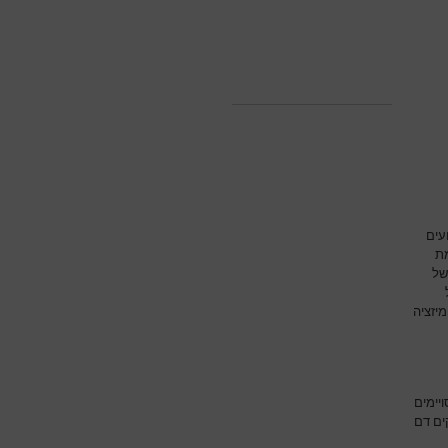
עים
מת
של
יזציה
יימים
ים דם