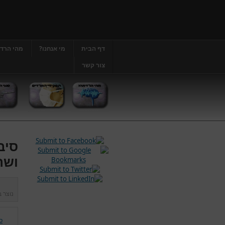
דף הבית
מי אנחנו?
מהי הרד
צור קשר
סיב
ושר
נוצר 
ס