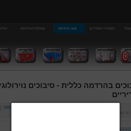
מה?
תפקידי המרדים
סוגי הרדמה
מסלול ההרדמה
הרדמ
וכים בהרדמה כללית - סיבוכים נוירולוגי
יריים
ב
28 ספטמבר 2012
נכתב על ידי
דר' גרג'י יונתן
כניסות:
475417
יבוכים בהרדמה כללית