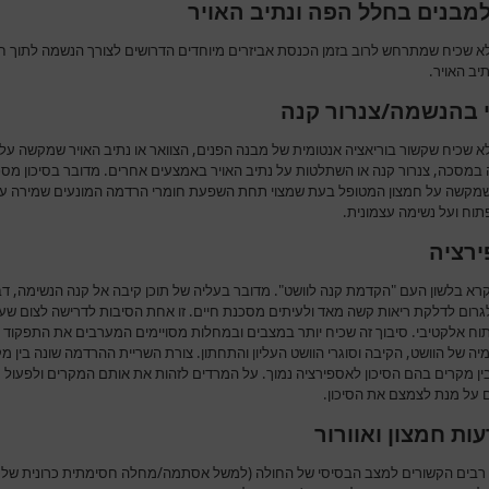
למבנים בחלל הפה ונתיב האויר
לא שכיח שמתרחש לרוב בזמן הכנסת אביזרים מיוחדים הדרושים לצורך הנשמה לתוך ח
יב האויר.
 בהנשמה/צנרור קנה
א שכיח שקשור בוריאציה אנטומית של מבנה הפנים, הצוואר או נתיב האויר שמקשה על
במסכה, צנרור קנה או השתלטות על נתיב האויר באמצעים אחרים. מדובר בסיכון מסכן
מקשה על חמצון המטופל בעת שמצוי תחת השפעת חומרי הרדמה המונעים שמירה על
תוח ועל נשימה עצמונית.
רציה
רא בלשון העם "הקדמת קנה לוושט". מדובר בעליה של תוכן קיבה אל קנה הנשימה, ד
לגרום לדלקת ריאות קשה מאד ולעיתים מסכנת חיים. זו אחת הסיבות לדרישה לצום שע
יתוח אלקטיבי. סיבוך זה שכיח יותר במצבים ובמחלות מסויימים המערבים את התפקוד
יה של הוושט, הקיבה וסוגרי הוושט העליון והתחתון. צורת השריית ההרדמה שונה בין מ
ין מקרים בהם הסיכון לאספירציה נמוך. על המרדים לזהות את אותם המקרים ולפעול
על מנת לצמצם את הסיכון.
ות חמצון ואוורור
רבים הקשורים למצב הבסיסי של החולה (למשל אסתמה/מחלה חסימתית כרונית של 