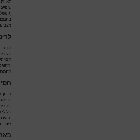
האויר)
שינויים
(למשל 
בחמצון 
מצבים 
לרינ
מדובר ב
הקורית
מסוימי
ומטופל
מהמרדי
חסימ
סיבוך 
ההנשמה)
שרירים 
שלילי ב
ובמידת 
צינור ה
בארו