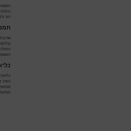
הנשמת 
החולה. 
יתר ולג
תמט 
שכיבת 
ובלחצי
החולה 
המשפרי
כליאת א
כליאת 
האויר 
מותאמי
תפוקת ל