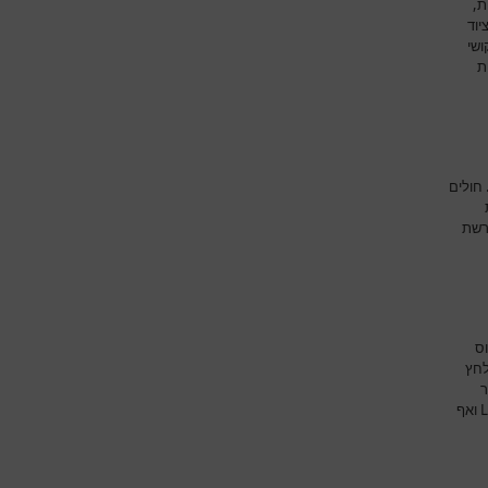
ת,
יוד
ושי
ת
חולים
רשת
וס
לחץ
ר
ואף