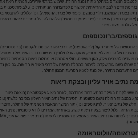
, למצבים הנוצרים במהלך ניתוח (מנח החולה, שימוש במרפי שרירים, הנשמת ריאה אח
 בזרימת הדם הלבבית והריאתית הקשורים לפרוצדורה הניתוחית וכו'), לבעיות טכניות בצ
נתק בצנרת המנשם, דלף במנשם, כיפוף של צנרת ההנשמה), וכו' עלולים להתבטא בק
(אספקת חמצן) או אוורור (פינוי פחמן דו חמצני) של החולה. על המרדים לזהות במהירו
אלה ולתת מענה מיידי.
גוספזם/ברונכוספזם
התכווצות של מיתרי הקול (לרינגוספזם) או דרכי האויר הבינוניות/קטנות (ברונכוספזם)
 במצבים של הרדמה לא מספיק עמוקה או לחילופין הפרשות בדרכי האויר של המטופל. 
ם מועדים למצבים אלה, כגון מעשנים, חולי אסתמה או מחלות ריאות חסמתיות כרוניות
ים שחלו בשבועות שקדמו לניתוח במחלה חריפה של דרכי האויר או הריאות. גם כאן נד
ם התערבות מהירה, על מנת למנוע הפרעת חמצון החולה.
ת נתיב אויר עליון ובצקת ריאות
זה עשוי לקרות בעיקר בהתעוררות מהרדמה, לאחר ביצוע אקסטובציה (הוצאת צינור
. במצב זה החולה נושם ספונטנית. חסימה של נתיב האויר העליון מסיבה כלשהי (טונ
חלש של נתיב האויר, לרינגוספזם וכו') תוך המשך המאמץ הנשימתי של החולה, היוצר 
בית החזה, עלול ליצור בצקת ריאות קשה. באחריות המרדים לוודא פוטנטיות נתיב האוי
הצורך לפתוח את נתיב האויר באמצעים העומדים לרשותו (נתיב אויר פומי או אפי,
LMA
נשמה).
טראומה/וולוטראומה