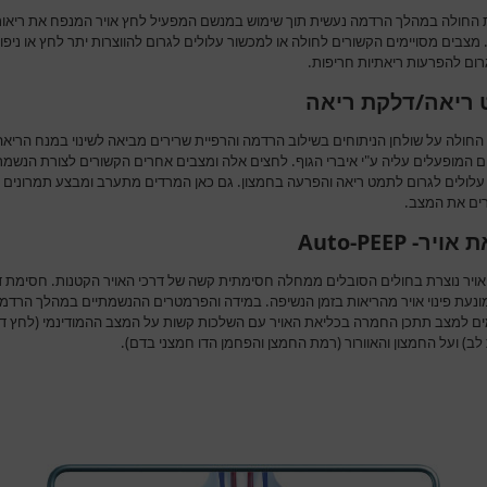
החולה במהלך הרדמה נעשית תוך שימוש במנשם המפעיל לחץ אויר המנפח את ריאו
מצבים מסויימים הקשורים לחולה או למכשור עלולים לגרום להווצרות יתר לחץ או ניפו
רום להפרעות ריאתיות חריפות.
ריאה/דלקת ריאה
החולה על שולחן הניתוחים בשילוב הרדמה והרפיית שרירים מביאה לשינוי במנח הריאה
ם המופעלים עליה ע"י איברי הגוף. לחצים אלה ומצבים אחרים הקשורים לצורת הנשמת
עלולים לגרום לתמט ריאה והפרעה בחמצון. גם כאן המרדים מתערב ומבצע תמרונים
ם את המצב.
ויר- Auto-PEEP
אויר נוצרת בחולים הסובלים ממחלה חסימתית קשה של דרכי האויר הקטנות. חסימת ד
מונעת פינוי אויר מהריאות בזמן הנשיפה. במידה והפרמטרים ההנשמתיים במהלך הרדמ
ם למצב תתכן החמרה בכליאת האויר עם השלכות קשות על המצב ההמודינמי (לחץ ד
ב) ועל החמצון והאוורור (רמת החמצן והפחמן הדו חמצני בדם).