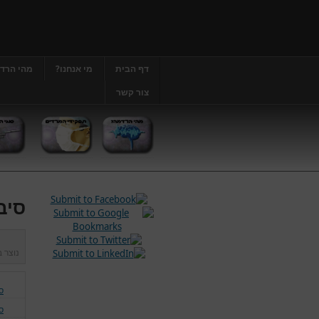
דף הבית
מי אנחנו?
מהי הרד
צור קשר
סיב
נוצר 
ס
ס