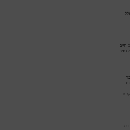
לל
 חיים
 נתיב
בר
ות
קרים
דרכי