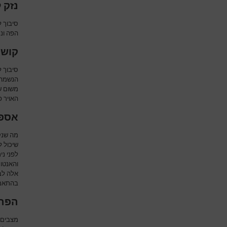
נזק 
סיבוך 
הפה ונת
קושי
סיבוך ל
הנשמה 
משום ש
האויר פ
אספי
מה שנק
שיכול 
לפני נ
והאנטומ
אלה לב
בהתאם 
הפרע
מצבים 