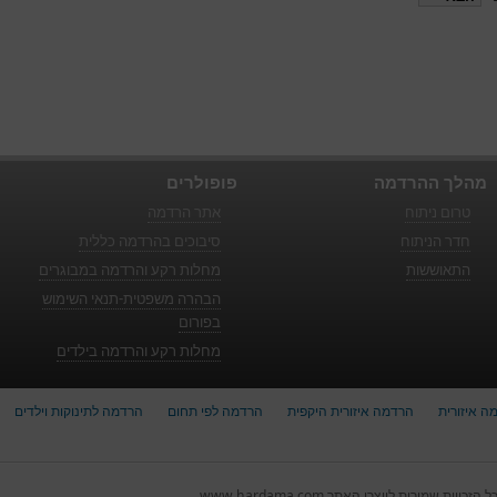
מהלך ההרדמה
פופולרים
טרום ניתוח
אתר הרדמה
חדר הניתוח
סיבוכים בהרדמה כללית
התאוששות
מחלות רקע והרדמה במבוגרים
הבהרה משפטית-תנאי השימוש
בפורום
מחלות רקע והרדמה בילדים
ה איזורית
הרדמה איזורית היקפית
הרדמה לפי תחום
הרדמה לתינוקות וילדים
ל הזכויות שמורות ליוצרי האתר www.hardama.com