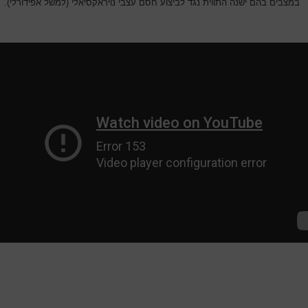
במצבים בהם ישנה התווית נגד לביצוע חסם עצבי נויראקסיאלי (למשל אפידורלי).