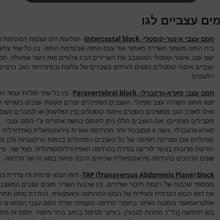
ים עצביים לגו
Intercostal block
חסם עצבי אינטר-קוסטלי-
- הצלעות הינן עצמות המקיפות 
בית החזה מעמוד השדרה מאחור ועד עצם החזה שבקדמת החזה. בין כל שתי צלעו
ישנו עצב אינטר-קוסטלי המעצבב את השרירים הבינ-צלעיים ואת העור שמעליו. חס
עצביים אינטר-קוסטלים נעשים לעיתים בשברים של צלעות ובסינדרומי כאב כרוניים
רלוונטים.
Paravertebral block
חסם עצבי פארא-וורטברלי-
- בין כל שתי חוליות עמוד ה
יוצא מחוט השדרה עצב ספינלי. העצבים הספינלים יוצרים פקעות עצבים בשורשי ה
ואילו לאורך הגב ממשיכים כעצבים אינטר-קוסטלים (בין הצלעות) או לומברים (עצב
מקבילים מותניים). את העצבים הללו ניתן לחסום בגישה אחורית ע"י חסם עצבי
פארא-וורטברלי. גישה זו מסובכת יותר מהרדמה אזורית נויראקסיאלית (אפידורלית א
ספינלית) שכן מצריכה חסימה של כל העצבים הספינלים ברמות הרלוונטיות ולכן נ
הזרקות מרובות בניגוד לזריקה בודדת בהרדמה האפידורלית/ספינלית. מצד שני, סיב
שונים הכרוכים בהרדמה נויראקסיאלית שכיחים הרבה פחות בסוג זה של הרדמה.
TAP (Transversus Abdominis Plane) block
-
דופן הבטן קדמית ודו צדדית בנו
ממספר שכבות של רקמת חיבור ושרירים. בין שכבות השריר חוצים עצבים המעצב
את דופן הבטן הקדמית והצידית של הבטן התחתונה והאמצעית. החדרת מחט תחת
אולטראסאונד והסננת האיזור בחומרי הרדמה מקומית יוצרת חסם עצבי המתאים לנ
בטן תחתונה (בד"כ מתחת לטבור), בעיקר לטיפול בכאב בתר ניתוחי. חסם זה מת