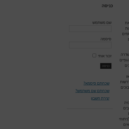
כניסה
שם משתמש
את
ת
מים
סיסמה
שדרה
זכור אותי
גפיים
ים
ו
דרשות
שכחתם סיסמא?
וכים
שכחתם שם משתמש?
יצירת חשבון
יה
בים
יתוחי
אים