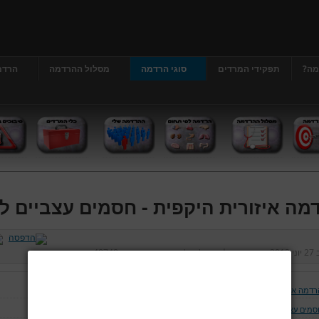
מה?
תפקידי המרדים
סוגי הרדמה
מסלול ההרדמה
הרדמ
מה איזורית היקפית - חסמים עצביים לג
ב
27 יוני 2013
נכתב על ידי
דר' גרג'י יונתן
כניסות:
48748
רדמה איזורית היקפית
סמים עצביים לראש