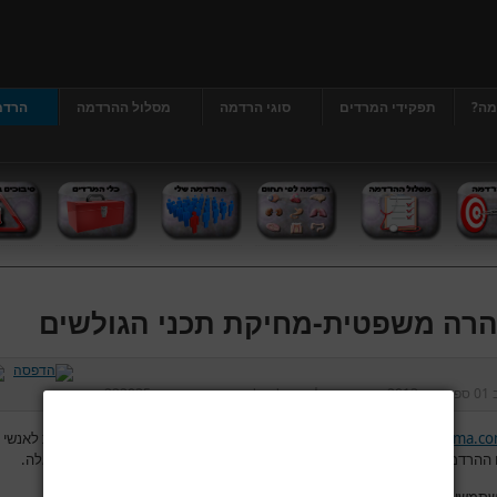
מה?
תפקידי המרדים
סוגי הרדמה
מסלול ההרדמה
הרדמ
רה משפטית-מחיקת תכני הגולשים
ב
01 ספטמבר 2013
נכתב על ידי
דר' גרג'י יונתן
כניסות:
222035
www.hardama.c
מאפשר לגולשים להשתמש בפורום לצורך העלאת שאלות לאנשי 
ההרדמה והמהלך סביב הניתוח ולפתח דיון בין הגולשים לבין עצמם בנושאים אלה.