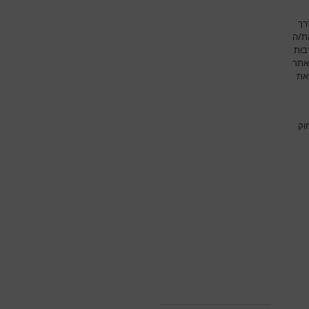
רך
את/ה
בות
אתר
את
וק