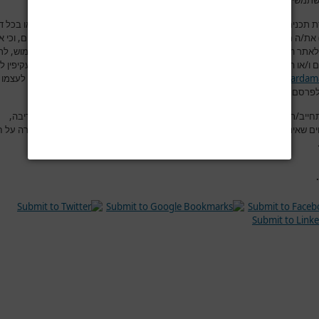
תמשים בפורום למסור מידע שהוא למיטב ידיעתם אמיתי, נכון ומדויק.
 תכנים לאתר
www.hardama.com
(בפורום, תגובות מאמרים, יצירת קשר או בכל ד
ת/ה מצהיר/ה בזאת במפורש כי הינך בעל/ת מלוא זכויות הקניין הרוחני בתכנים, וכי 
לאתר
www.hardama.com
בעצם הכנסת התכנים לאתר, לעשות בהם כל שימוש, לר
 ו/או הסרתם מהאתר ו/או פרסומם בכל מדיה אחרת הקשורה במישרין ו/או בעקיפין ל
www.hardam
.
את/ה מאשר/ת כי ידוע לך שאתר
www.hardama.com
שומר לעצמו 
פרסם מידע זה, באופן מלא, באופן חלקי או לא לפרסמו כלל
.
חייב/ת שבהוספת הודעה לפורום, תוכן ההודעה יהיה נקי מהשמצות, מהוצאת דיבה,
ים שאינם ראויים, מפרסומות ומהתקפות אישיות. ושלא יהיה בהודעה משום עבירה על ח