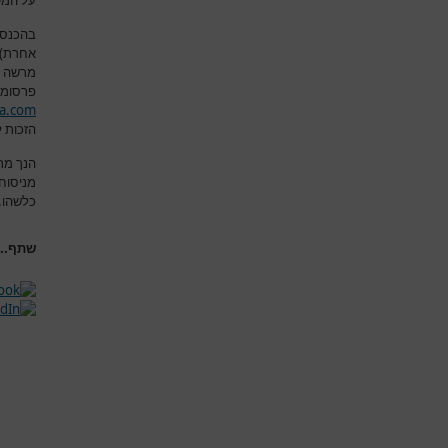
על המש
בהכנסת
אחרת) א
מרשה 
פרסומם
a.com
הזכות ל
הנך מת
מניסוח
כלשהו
.
שתף...