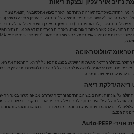
ת נתיב אויר עליון ובצקת ריאות
זה עשוי לקרות בעיקר בהתעוררות מהרדמה, לאחר ביצוע אקסטובציה (הוצאת צינור
. במצב זה החולה נושם ספונטנית. חסימה של נתיב האויר העליון מסיבה כלשהי (טונ
חלש של נתיב האויר, לרינגוספזם וכו') תוך המשך המאמץ הנשימתי של החולה, היוצר 
בית החזה, עלול ליצור בצקת ריאות קשה. באחריות המרדים לוודא פוטנטיות נתיב האוי
הצורך לפתוח את נתיב האויר באמצעים העומדים לרשותו (נתיב אויר פומי או אפי,
LMA
נשמה).
טראומה/וולוטראומה
החולה במהלך הרדמה נעשית תוך שימוש במנשם המפעיל לחץ אויר המנפח את ריאו
מצבים מסויימים הקשורים לחולה או למכשור עלולים לגרום להווצרות יתר לחץ או ניפו
רום להפרעות ריאתיות חריפות.
ריאה/דלקת ריאה
החולה על שולחן הניתוחים בשילוב הרדמה והרפיית שרירים מביאה לשינוי במנח הריאה
ם המופעלים עליה ע"י איברי הגוף. לחצים אלה ומצבים אחרים הקשורים לצורת הנשמת
עלולים לגרום לתמט ריאה והפרעה בחמצון. גם כאן המרדים מתערב ומבצע תמרונים
ם את המצב.
ויר- Auto-PEEP
אויר נוצרת בחולים הסובלים ממחלה חסימתית קשה של דרכי האויר הקטנות. חסימת ד