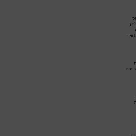
וס
לחץ
ר
ואף
ת
ח נפח
רכי