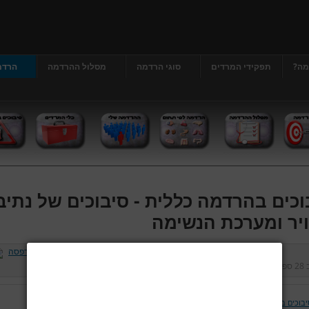
מה?
תפקידי המרדים
סוגי הרדמה
מסלול ההרדמה
הרדמ
וכים בהרדמה כללית - סיבוכים של נתיב
יר ומערכת הנשימה
ב
28 ספטמבר 2012
נכתב על ידי
דר' גרג'י יונתן
כניסות:
475244
יבוכים בהרדמה כללית