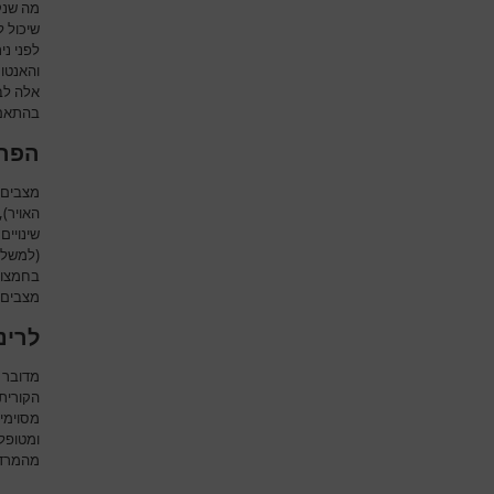
מה שנק
שיכול 
לפני נ
והאנטומ
אלה לב
בהתאם 
הפרע
מצבים 
האויר)
שינויים
(למשל 
בחמצון 
מצבים 
לרינ
מדובר ב
הקורית
מסוימי
ומטופל
מהמרדי