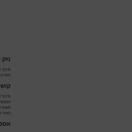
נזק 
סיבוך 
הפה ונת
קושי
סיבוך ל
הנשמה 
משום ש
האויר פ
אספי