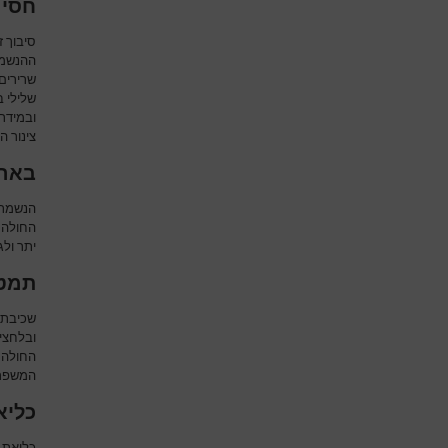
חסימ
סיבוך 
ההנשמה)
שרירים 
שלילי ב
ובמידת 
צינור ה
בארו
הנשמת 
החולה. 
יתר ולג
תמט 
שכיבת 
ובלחצי
החולה 
המשפרי
כליאת א
כליאת 