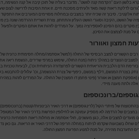
רא בלשון העם "הקדמת קנה לוושט". מדובר בעליה של תוכן קיבה אל קנה הנשימה, ד
לגרום לדלקת ריאות קשה מאד ולעיתים מסכנת חיים. זו אחת הסיבות לדרישה לצום שע
יתוח אלקטיבי. סיבוך זה שכיח יותר במצבים ובמחלות מסויימים המערבים את התפקוד
יה של הוושט, הקיבה וסוגרי הוושט העליון והתחתון. צורת השריית ההרדמה שונה בין מ
ין מקרים בהם הסיכון לאספירציה נמוך. על המרדים לזהות את אותם המקרים ולפעול
על מנת לצמצם את הסיכון.
ות חמצון ואוורור
רבים הקשורים למצב הבסיסי של החולה (למשל אסתמה/מחלה חסימתית כרונית של 
, למצבים הנוצרים במהלך ניתוח (מנח החולה, שימוש במרפי שרירים, הנשמת ריאה אח
 בזרימת הדם הלבבית והריאתית הקשורים לפרוצדורה הניתוחית וכו'), לבעיות טכניות בצ
נתק בצנרת המנשם, דלף במנשם, כיפוף של צנרת ההנשמה), וכו' עלולים להתבטא בק
(אספקת חמצן) או אוורור (פינוי פחמן דו חמצני) של החולה. על המרדים לזהות במהירו
אלה ולתת מענה מיידי.
גוספזם/ברונכוספזם
התכווצות של מיתרי הקול (לרינגוספזם) או דרכי האויר הבינוניות/קטנות (ברונכוספזם)
 במצבים של הרדמה לא מספיק עמוקה או לחילופין הפרשות בדרכי האויר של המטופל. 
ם מועדים למצבים אלה, כגון מעשנים, חולי אסתמה או מחלות ריאות חסמתיות כרוניות
ים שחלו בשבועות שקדמו לניתוח במחלה חריפה של דרכי האויר או הריאות. גם כאן נד
ם התערבות מהירה, על מנת למנוע הפרעת חמצון החולה.