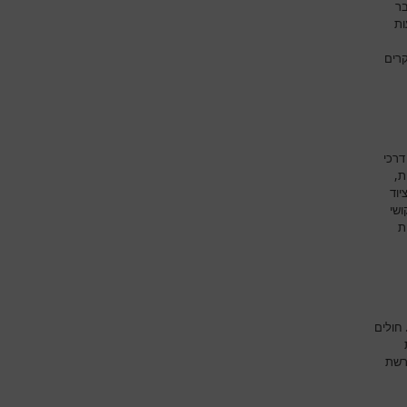
בר
ות
קרים
דרכי
ת,
יוד
ושי
ת
חולים
רשת