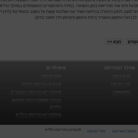
מונעת פינוי אויר מהריאות בזמן הנשיפה. במידה והפרמטרים ההנשמתיים במהלך הרדמ
ם למצב תתכן החמרה בכליאת האויר עם השלכות קשות על המצב ההמודינמי (לחץ ד
ב) ועל החמצון והאוורור (רמת החמצן והפחמן הדו חמצני בדם).
קודם
הבא >>
מהלך ההרדמה
פופולרים
טרום ניתוח
אתר הרדמה
חדר הניתוח
סיבוכים בהרדמה כללית
התאוששות
מחלות רקע והרדמה במבוגרים
הבהרה משפטית-תנאי השימוש
בפורום
מחלות רקע והרדמה בילדים
סיבוכים בהרדמה כללית
מסלול ההרדמה
חדר הניתוח