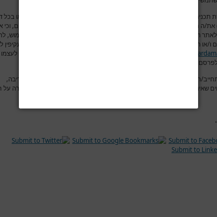
תמשים בפורום למסור מידע שהוא למיטב ידיעתם אמיתי, נכון ומדויק.
 תכנים לאתר
www.hardama.com
(בפורום, תגובות מאמרים, יצירת קשר או בכל ד
ת/ה מצהיר/ה בזאת במפורש כי הינך בעל/ת מלוא זכויות הקניין הרוחני בתכנים, וכי 
לאתר
www.hardama.com
בעצם הכנסת התכנים לאתר, לעשות בהם כל שימוש, לר
 ו/או הסרתם מהאתר ו/או פרסומם בכל מדיה אחרת הקשורה במישרין ו/או בעקיפין ל
www.hardam
.
את/ה מאשר/ת כי ידוע לך שאתר
www.hardama.com
שומר לעצמו 
פרסם מידע זה, באופן מלא, באופן חלקי או לא לפרסמו כלל
.
חייב/ת שבהוספת הודעה לפורום, תוכן ההודעה יהיה נקי מהשמצות, מהוצאת דיבה,
ים שאינם ראויים, מפרסומות ומהתקפות אישיות. ושלא יהיה בהודעה משום עבירה על ח