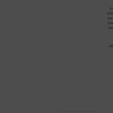
רך
את/ה
בות
אתר
את
וק