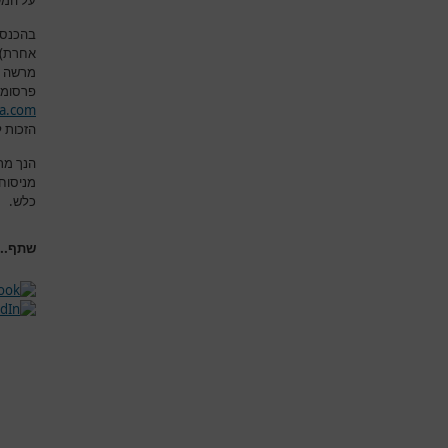
על המש
בהכנסת
אחרת) א
מרשה 
פרסומם
a.com
הזכות ל
הנך מת
מניסוח
כלש
.
שתף...