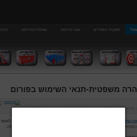
מה?
תפקידי המרדים
סוגי הרדמה
מסלול ההרדמה
הרדמ
רה משפטית-תנאי השימוש בפורום
ב
01 ספטמבר 2013
נכתב על ידי
דר' גרג'י יונתן
כניסות:
404103
www.hardama.c
מאפשר לגולשים להשתמש בפורום לצורך העלאת שאלות לאנשי 
ההרדמה והמהלך סביב הניתוח ולפתח דיון בין הגולשים לבין עצמם בנושאים אלה.