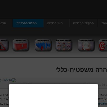
מה?
תפקידי המרדים
סוגי הרדמה
מסלול ההרדמה
הרדמ
רה משפטית-כללי
ב
01 ספטמבר 2013
נכתב על ידי
דר' גרג'י יונתן
כניסות:
222955
www.hardama.c
והגורמים המפעילים את האתר אינם מתחייבים שהשירות הניתן ב
ע, יינתן כסדרו ללא הפסקות והפרעות ו/או יהיה חסין מפני גישה ושיבוש תכנים לא חוקי
www.hardam
והגורמים המפעילים לא יהיו אחראים לכל נזק, ישיר או עקיף, עגמת נפ