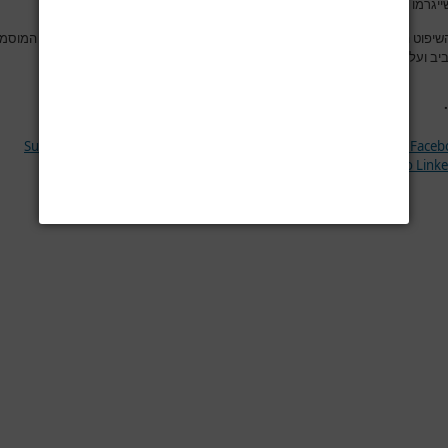
 שייגרמו למשתמש באתר או לרכושו עקב כך
.
שיפוט הבלעדי בגין כל עניין הנובע מהשימוש באתר, הוא אך ורק בבתי המשפט המוסמ
ב ועל השימוש באתר יחולו אך ורק דיני מדינת ישראל
.