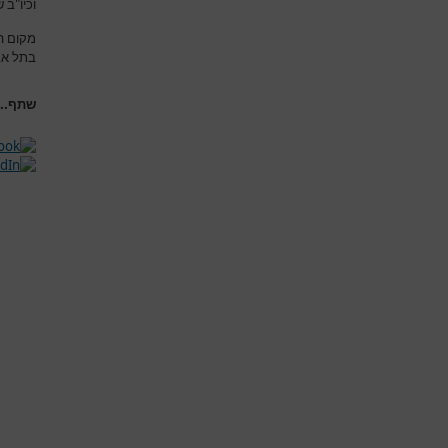
וכיו"ב
מקום ה
בתל אבי
שתף...