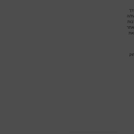
רך
את/ה
בות
אתר
את
וק