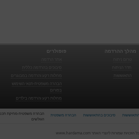
מהלך ההרדמה
פופולרים
טרום ניתוח
אתר הרדמה
חדר הניתוח
סיבוכים בהרדמה כללית
התאוששות
מחלות רקע והרדמה במבוגרים
הבהרה משפטית-תנאי השימוש
בפורום
מחלות רקע והרדמה בילדים
הבהרה משפטית-מחיקת תכני
תאוששות
סיבוכים בהתאוששות
הבהרה משפטית
הגולשים
ל הזכויות שמורות ליוצרי האתר www.hardama.com