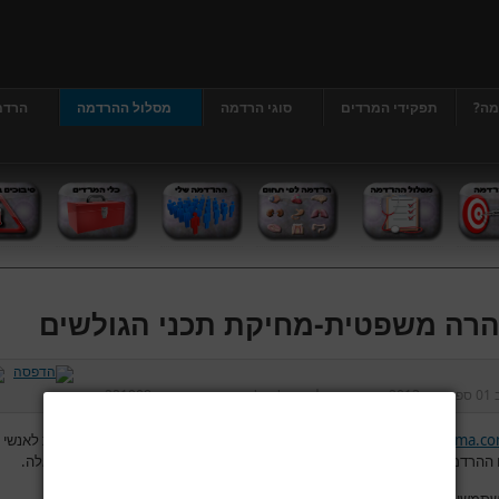
מה?
תפקידי המרדים
סוגי הרדמה
מסלול ההרדמה
הרדמ
רה משפטית-מחיקת תכני הגולשים
ב
01 ספטמבר 2013
נכתב על ידי
דר' גרג'י יונתן
כניסות:
221908
www.hardama.c
מאפשר לגולשים להשתמש בפורום לצורך העלאת שאלות לאנשי 
ההרדמה והמהלך סביב הניתוח ולפתח דיון בין הגולשים לבין עצמם בנושאים אלה.