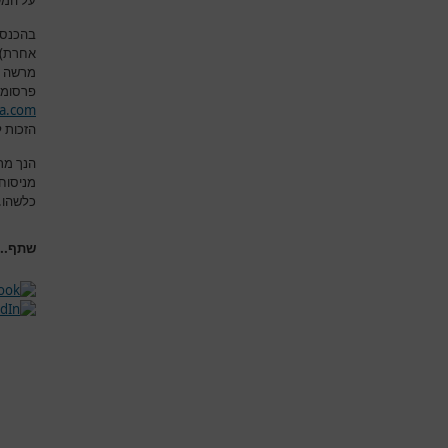
על המש
בהכנסת
אחרת) א
מרשה 
פרסומם
a.com
הזכות ל
הנך מת
מניסוח
כלשהו
.
שתף...