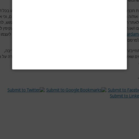
תמשים בפורום למסור מידע שהוא למיטב ידיעתם אמיתי, נכון ומדויק.
 תכנים לאתר
www.hardama.com
(בפורום, תגובות מאמרים, יצירת קשר או בכל ד
ת/ה מצהיר/ה בזאת במפורש כי הינך בעל/ת מלוא זכויות הקניין הרוחני בתכנים, וכי 
לאתר
www.hardama.com
בעצם הכנסת התכנים לאתר, לעשות בהם כל שימוש, לר
 ו/או הסרתם מהאתר ו/או פרסומם בכל מדיה אחרת הקשורה במישרין ו/או בעקיפין ל
www.hardam
.
את/ה מאשר/ת כי ידוע לך שאתר
www.hardama.com
שומר לעצמו 
פרסם מידע זה, באופן מלא, באופן חלקי או לא לפרסמו כלל
.
חייב/ת שבהוספת הודעה לפורום, תוכן ההודעה יהיה נקי מהשמצות, מהוצאת דיבה,
ים שאינם ראויים, מפרסומות ומהתקפות אישיות. ושלא יהיה בהודעה משום עבירה על ח