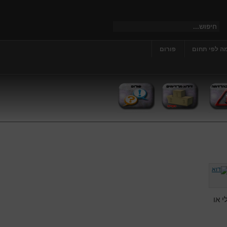
ה לפי תחום
פורום
י או