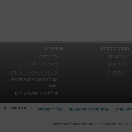
מהלך ההרדמה
פופולרים
טרום ניתוח
אתר הרדמה
חדר הניתוח
סיבוכים בהרדמה כללית
התאוששות
מחלות רקע והרדמה במבוגרים
הבהרה משפטית-תנאי השימוש
בפורום
מחלות רקע והרדמה בילדים
הבהרה משפטית-זכויות 
תאוששות
שחרור מיחידת ההתאוששות
הבהרה משפטית
ל הזכויות שמורות ליוצרי האתר www.hardama.com