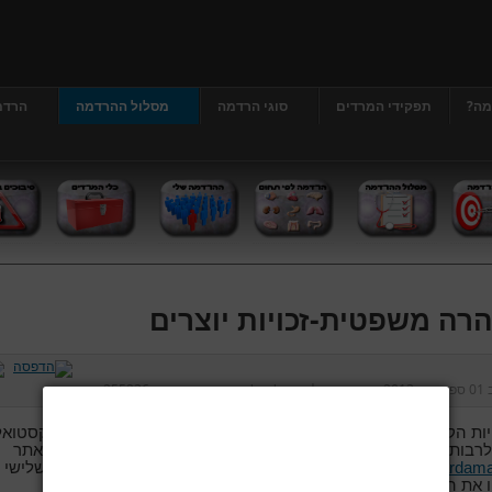
מה?
תפקידי המרדים
סוגי הרדמה
מסלול ההרדמה
הרדמ
רה משפטית-זכויות יוצרים
ב
01 ספטמבר 2013
נכתב על ידי
דר' גרג'י יונתן
כניסות:
255236
יות הקניין הרוחני באתר, בתכניו ובעיצובו, בין אם המדובר בתוכן טקסטואל
לרבות סימנים מסחריים, תמונות או סרטוני וידאו), שייכות במלואן לאתר
www.hardama
אין להעתיק, להציג, להפיץ, לשכפל או למסור לצד שלישי
 את האתר או תכניו ללא קבלת הסכמת בעלי האתר מראש ובכתב
.