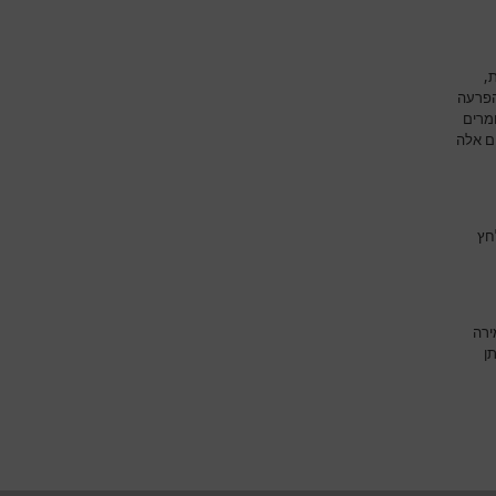
,
הפרעה
ומרים
ם אלה
חץ
ירה
ן