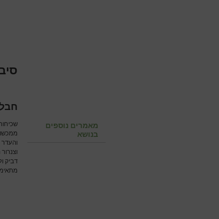
סיבו
חבלו
מאמרים נוספים
ממכשור 
בנושא
והעדר 
וצנרור
דביק ו
מתאימי