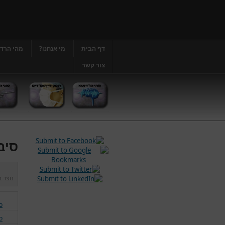
דף הבית
מי אנחנו?
מהי הרד
צור קשר
סיב
נוצר 
ס
ס