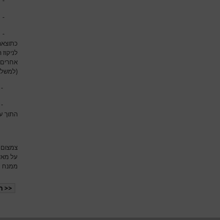
- לחץ 
- בצקת
- איסכ
כתוצאה
לניקוז 
אחרים 
(למשל ט
- גלא
- אינט
התוך עי
צמצום 
על מאזן
ממנח מ
<< ה