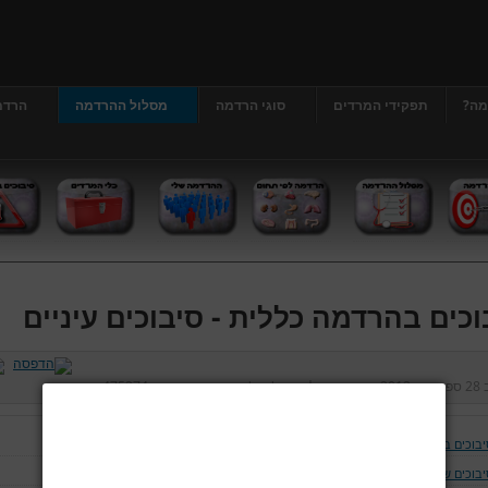
מה?
תפקידי המרדים
סוגי הרדמה
מסלול ההרדמה
הרדמ
וכים בהרדמה כללית - סיבוכים עיניים
ב
28 ספטמבר 2012
נכתב על ידי
דר' גרג'י יונתן
כניסות:
475274
יבוכים בהרדמה כללית
יבוכים של נתיב האויר ומערכת הנשימה