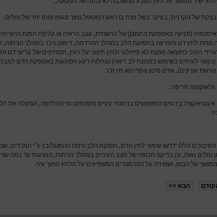
ישיר ממושך על העין הנובע מהשכבה לא נכונה של המטופל,
 של הקרנית, בעיקר בשל מנח בו ראש המטופל נמוך מגופו ומתן יתר של נוזלים.
מיה (פגיעה באספקת החמצן) של הרשתית, עצב הראיה או קליפת המוח הראייתית
 מתת לחץ דם והפרעה בתפוקת הלב במהלך ההרדמה, דימום ניכר במהלך הניתוח, 
הורידי העיני כתוצאה ממנח לא פיזיולוגי ולחץ חיצוני על העין, תסחיפים של קרישי דם וח
(נקשר לעיתים בשימוש במכונת לב ריאה) ומחלות רקע הפוגעות באספקת הדם למבני
רשת עורקים). גורם סיכון נוסף הוא מין זכר.
וקומה חריפה.
ראקציה בין גזים המשמשים בניתוחי עיניים מסוימים וגזי ההרדמה, המעלה את הל
ני.
הסיבוכים הללו ידרשו שימור לחץ הדם, תפוקת הלב ורמת ההמוגלובין ע"י המרדים, שמ
 נוזלים נאות, וכן בדיקה תכופה של מצב העיניים במהלך הניתוח, המנעות עד כמה שנית
מושך על הבטן, ושמירה על הפרמטרים המשפיעים על הלחץ התוך עיני.
קודם
הבא >>