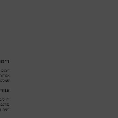
דימו
דימומי
אפידורל
שמסכן 
עוורו
זהו סיב
ריאה, ו