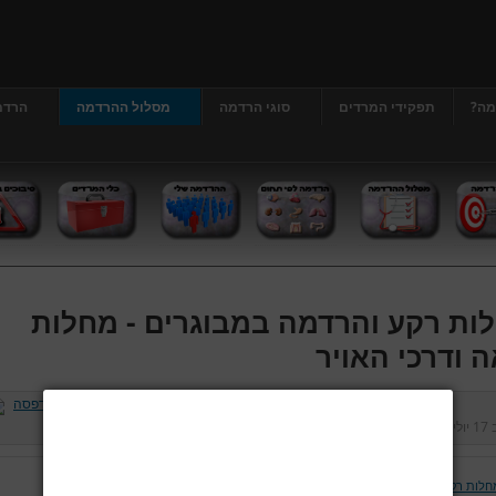
מה?
תפקידי המרדים
סוגי הרדמה
מסלול ההרדמה
הרדמ
ות רקע והרדמה במבוגרים - מחלות
ה ודרכי האויר
ב
17 יולי 2013
נכתב על ידי
דר' גרג'י יונתן
כניסות:
413102
חלות רקע והרדמה במבוגרים