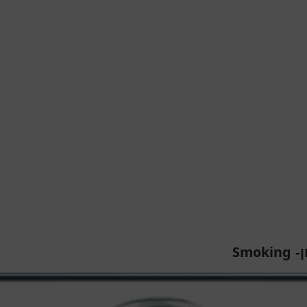
Smoking
ן-