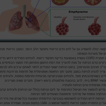
שה יכולה להשפיע גם על לחץ הדם הריאתי ותפקוד הלב הימני. המצב הריאתי מוח
ים של מערכת הנשימה.
COPD
 חומרת
נעשית באמצעות בדיקת תפקודי ריאות. לעיתים המרדים ידרוש בדיק
ורקיים טרם הניתוח על מנת להעריך את רמת החמצן והפחמן הדו חמצני הבסיסיים 
ד"כ חורגים מהנורמה). בתום הניתוח ישאף המרדים לחזור לאותם ערכים ולא לנרמו
צריך להגיע לניתוח במצב מיטבי תוך התאמה אופטימלית של תרופות מרחיבות סימפו
ים בשאיפה/במתן פומי, ולעיתים אנטיביוטיקה מניעתית ותרופות נוספות, ולעיתים ח
BPAP
מכשיר
ביתי, לרוב בהכוונת פולמונולוג (רופא ריאות). מקרים קשים מצריכים
פיה נשימתית טרם הניתוח ולאחריו.
דרש להמשיך את הטיפול התרופתי עד ליום הניתוח (כולל יום הניתוח) ולעיתים קרוב
ינהלציה נוספת של מרחיבי סימפונות כשעתיים לפני הניתוח.
הניתוח ידרש המרדים להשתמש בטכניקה הרדמתית המונעת ככל שניתן את גירוי דר
LMA
ועל כן החמרת המצב הריאתי (למשל שימוש ב-
במקום טובוס, ושמירת עומק ה