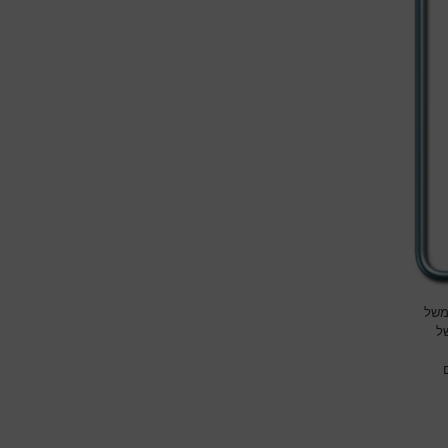
למשל
של