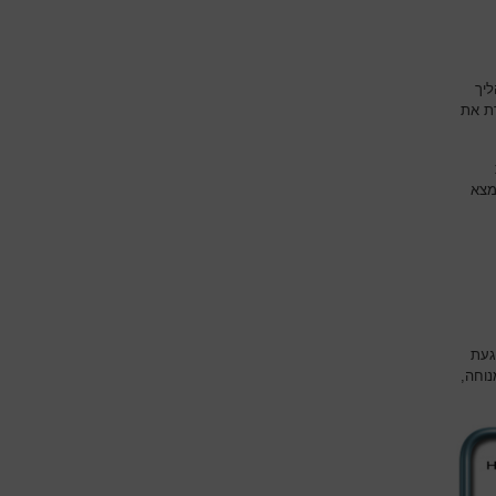
ליך
ת את
מצא
געת
וחה,