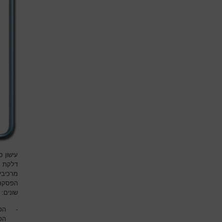
עישון ס
דלקת רי
מרכיבי
הפסקת 
שונים:
-
הפי