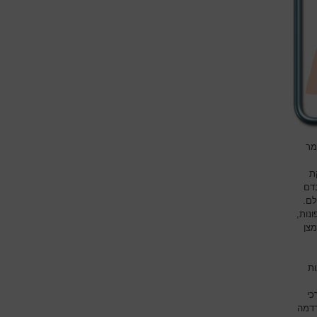
מר
ת
בדם
לם.
נות,
מצן
ות
כי
רדמה