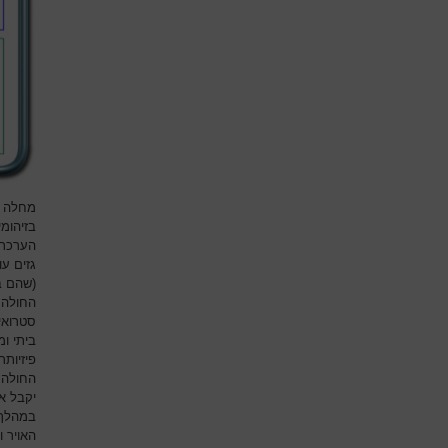
מחלה ק
בזיהומ
הערכת
גזים ע
(שהם ב
החולה 
סטרואיד
ביתי ו
פיזיותר
החולה נ
יקבל א
במהלך 
האויר 