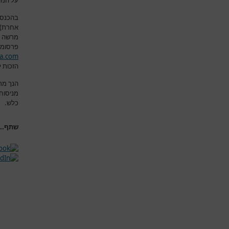
על המש
בהכנסת
אחרת) א
מרשה 
פרסומם
a.com
הזכות ל
הנך מת
מניסוח
כלש
.
שתף...