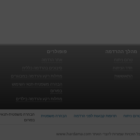
מהלך ההרדמה
פופולרים
טרום ניתוח
אתר הרדמה
חדר הניתוח
סיבוכים בהרדמה כללית
התאוששות
מחלות רקע והרדמה במבוגרים
הבהרה משפטית-תנאי השימוש
בפורום
מחלות רקע והרדמה בילדים
הבהרה משפטית-תנאי 
רום ניתוח
תרופות קבועות לפני הרדמה
הבהרה משפטית
בפורום
ל הזכויות שמורות ליוצרי האתר www.hardama.com