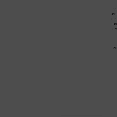
רך
את/ה
בות
אתר
את
וק