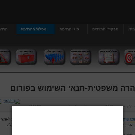
מה?
תפקידי המרדים
סוגי הרדמה
מסלול ההרדמה
הרדמ
רה משפטית-תנאי השימוש בפורום
ב
01 ספטמבר 2013
נכתב על ידי
דר' גרג'י יונתן
כניסות:
403957
www.hardama.c
מאפשר לגולשים להשתמש בפורום לצורך העלאת שאלות לאנשי 
ההרדמה והמהלך סביב הניתוח ולפתח דיון בין הגולשים לבין עצמם בנושאים אלה.