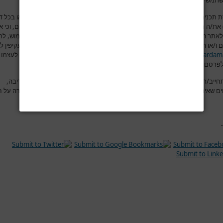
תמשים בפורום למסור מידע שהוא למיטב ידיעתם אמיתי, נכון ומדויק.
 תכנים לאתר
www.hardama.com
(בפורום, תגובות מאמרים, יצירת קשר או בכל ד
ת/ה מצהיר/ה בזאת במפורש כי הינך בעל/ת מלוא זכויות הקניין הרוחני בתכנים, וכי 
לאתר
www.hardama.com
בעצם הכנסת התכנים לאתר, לעשות בהם כל שימוש, לר
 ו/או הסרתם מהאתר ו/או פרסומם בכל מדיה אחרת הקשורה במישרין ו/או בעקיפין ל
www.hardam
.
את/ה מאשר/ת כי ידוע לך שאתר
www.hardama.com
שומר לעצמו 
פרסם מידע זה, באופן מלא, באופן חלקי או לא לפרסמו כלל
.
חייב/ת שבהוספת הודעה לפורום, תוכן ההודעה יהיה נקי מהשמצות, מהוצאת דיבה,
ים שאינם ראויים, מפרסומות ומהתקפות אישיות. ושלא יהיה בהודעה משום עבירה על ח