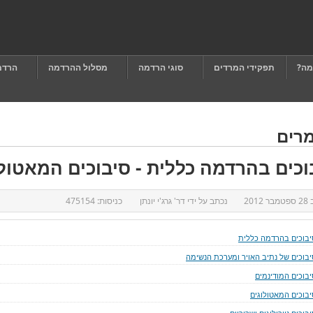
מה?
תפקידי המרדים
סוגי הרדמה
מסלול ההרדמה
הרדמ
רים
וכים בהרדמה כללית - סיבוכים המאטולו
ב
28 ספטמבר 2012
נכתב על ידי
דר' גרג'י יונתן
כניסות:
475154
יבוכים בהרדמה כללית
יבוכים של נתיב האויר ומערכת הנשימה
יבוכים המודינמים
יבוכים המאטולוגים