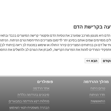
ה בקרישת הדם
הדם היא מנגנון מורכב שמערב את טסיות הדם ופקטורי קרישה המיוצרים בכבד ובתאים
ים מסויימים שמים אותם בסיכון יתר לדימום ומצריכים התייחסות טרם הניתוח. הניתו
 של דם וכן בניתוחים המצריכים קירור החולה או שימוש במכונת לב ריאה (ניתוחי לב)
תפקידי המרדים לזהות את הפרעת הקרישה, לאבחן את הגורם לב ולהשלים את החסרי
קודם
הבא >>
מהלך ההרדמה
פופולרים
טרום ניתוח
אתר הרדמה
חדר הניתוח
סיבוכים בהרדמה כללית
התאוששות
מחלות רקע והרדמה במבוגרים
הבהרה משפטית-תנאי השימוש