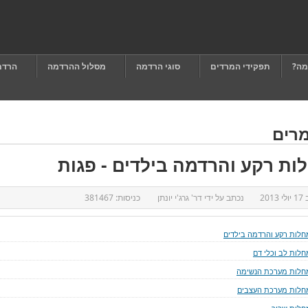
מה?
תפקידי המרדים
סוגי הרדמה
מסלול ההרדמה
הרדמ
רים
ות רקע והרדמה בילדים - פגות
ב
17 יולי 2013
נכתב על ידי
דר' גרג'י יונתן
כניסות:
381467
חלות רקע והרדמה בילדים
חלות לב וכלי דם
חלות מערכת הנשימה
חלות מערכת העצבים