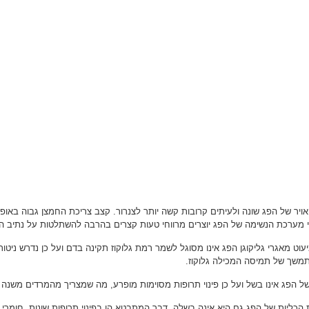
ויר של הפג שונה ולעיתים קרובות קשה יותר לצנרור. קצב צריכת החמצן גבוה באופן
י מערכת הנשימה של הפג יוצרים מרווחי טעות קצרים בהרבה להשתלטות על נתיב ה
וט מאגרי גליקוגן הפג אינו מסוגל לשמר רמת גלוקוז תקינה בדם ועל כן נדרש ניטור
משך של תמיסה המכילה גלוקוז.
ל הפג אינו בשל ועל כן פינוי תרופות מסוימות מופרע, מה שמצריך מהמרדים משנה ז
הכליות של הפג גם היא אינה בשלה, דבר המתבטא הן בפינוי תרופות שונות, חומרי הר