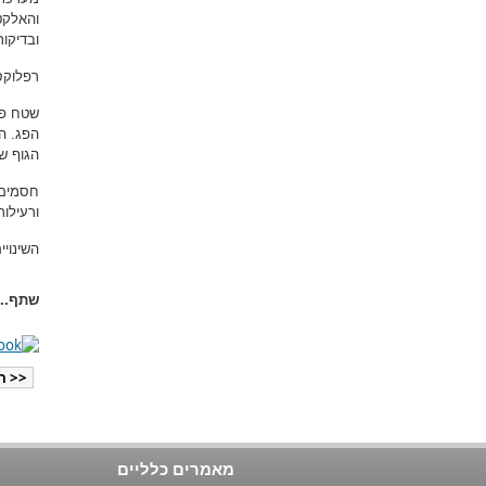
והאלקט
ובדיקות
רפלוקס
שטח פני
הפג. ה
הגוף של
חסמים ע
ורעילו
השינוי
שתף...
<< ה
מאמרים כלליים