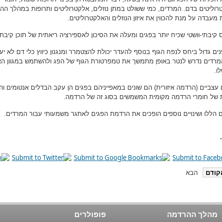
רוליטים בדם. המרדים, כמי ששולט במתן נוזלים, אלקטרוליטים ותרופות במהלך ה
 מעבדה על מנת להכווין את איזון הנוזלים והאלקטרוליטים.
 קיבתי-וושטי שכיח יותר בפגים ומעלה את הסיכון לאספירציה ריאתית של תוכן קיבתי
ם גדול ביחס לנפח הגוף בנוסף להעדר יכולת להצטמרר ומנגנון כיווץ כלי דם לא יעי
מרדים נדרש לנטר באופן מתמשך את טמפרטורת הגוף של הפג ולהשתמש במגוון הא
ו.
צביים (הרדמה איזורית) הם שונים במאפייניהם בפגים הן עקב הבדלים אנטומים והן 
ת של חומרי הרדמה מקומית המשמשים בסוג זה של הרדמה.
ים הללו ושינויים נוספים הופכים את הרדמת הפגים לאתגר משמעותי עבור המרדים.
קודם
הבא
מהלך ההרדמה
פופולרים