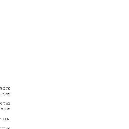
נתיב הא
מאפיינ
בשל מיע
מתן מת
הכבד ש
מערכת 