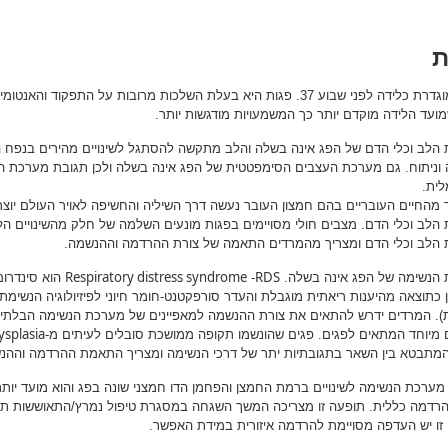
ת
פגות מוגדרת כלידה לפני שבוע 37. פגות היא בעלת השלכות מרובות על התפ
מועד הלידה מוקדם יותר כך המשמעויות מודגשות יותר.
הלב וכלי הדם של הפג אינה בשלה והלב מתקשה להסתגל לשינויים מהירים בנפח 
וניתוח. גם מערכת העצבים הסימפטטית של הפג אינה בשלה ולכן תגובת מערכת הלב
לית.
מהחיים העובריים בהם חמצון העובר נעשה דרך השיליה והחשיפה לאויר העולם יוצרים
הלב וכלי הדם. מצבים חולי מסויימים בפגות מונעים השלמה של חלק מהשינויים הלל
הלב וכלי הדם ומצריך מהמרדים התאמה של צורת ההרדמה וההנשמה.
Respiratory distress syndrome
RDS
הנשימה של הפג אינה בשלה.
-
הוא סינדרום
 כתוצאה מהיענות ריאתית מוגבלת והעדר סורפקטנט-חומר חיוני לפיזיולוגיה הנשימתי
). המרדים ידרש להתאים את צורת ההנשמה למאפיינים של מערכת הנשימה הבלתי 
splasia
מיוחד המתאים לפגים. פגים שהונשמו תקופה ממושכת סובלים לעיתים מ-
המתבטא בין השאר בתגובתיות יתר של דרכי הנשימה ומצריך התאמת ההרדמה וההנ
מערכת הנשימה לשינויים ברמת החמצן והפחמן הדו חמצני שונה בפג והוא מועד יות
רדמה כללית. תופעה זו מצריכה המשך השגחה במסגרת טיפול נמרץ/התאוששות תוך
זו יש העדפה מסויימת להרדמה איזורית במידת האפשר.