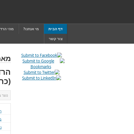
דף הבית
מי אנחנו?
מהי הרד
צור קשר
מאמ
הרד
(כר
נוצר 
הר
ב
ני