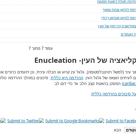
תיחת תעלת דמעות חסומה
יתוח לתיקון צנחת עפעף
תוח לתיקון קטרקט (ירוד)
נוקליאציה (כריתה) של העין
ל העמודים
עמוד 7 מתוך 7
Enucleation
קליאציה של העין-
וך עיני (למשל רטינובלסטומה), גלגל עין קרוע או חבלה עינית, וכן זיהומים כרוניים 
ם לעיתים הוצאה של גלגל העין.
ההרדמה היא כללית
. סיכונים במהלך ההרדמה כול
cardiac
)
המסכן בהאטת קצב הלב עד כדי דום לב.
על סיבוכים בהרדמה כללית
.
קודם
הבא