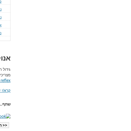
פ
נ
ני
א
כ
אנו
גידול ת
מצריכי
 reflex
קרא/י 
שתף...
<< ה