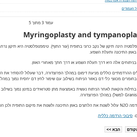
יתוח הצמדת אפרכסות
ל העמודים
עמוד 3 מתוך 5
Myringoplasty and tympanopla
פלסטיה הינה תיקון של נקב כרוני בתופית (עור התוף). טימפנופלסטיה היא תיקון נר
אוזן התיכונה ותעלת השמע.
בניתוחים אלה היא דרך תעלת השמע או דרך חתך מאחורי האוזן.
ים ההרדמתיים כוללים מניעת דימום במהלך הפרוצדורה, דבר שעלול להסתיר את הש
בחומרים מכווצי כלי דם באזור הניתוח בשילוב עם שימור לחץ דם יחסית נמוך במהלך
בחילות והקאות לאחר הניתוח נעשית באמצעות מתן סטרואידים במינון נמוך בשילוב ח
Granis
למשל) במהלך הפרוצדורה.
N
O
רדמה
2
עלול לשנות את הלחצים באוזן התיכונה ולשנות את מיקום התופית ולכן הש
ם-
סיבוכי הרדמה כללית
.
קודם
הבא >>