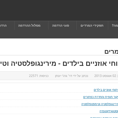
מה?
תפקידי המרדים
סוגי הרדמה
מסלול ההרדמה
הרדמ
רים
וחי אוזניים בילדים - מירינגופלסטיה וט
ב
02 אוגוסט 2013
נכתב על ידי
דר' גרג'י יונתן
כניסות:
22571
תוחי אוזניים בילדים
יקור תופית והחדרת כפתורים
ירינגופלסטיה וטימפנופלסטיה
סטואידקטומיה