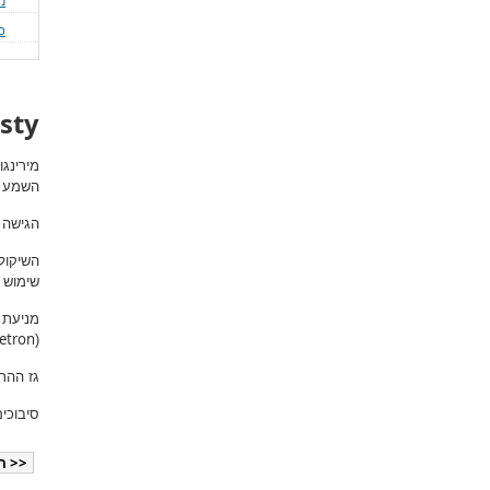
נ
כ
sty
מירינגו
השמע ב
הגישה 
השיקול
שימוש 
מניעת 
etron
(
גז הה
סיבוכי
<< ה