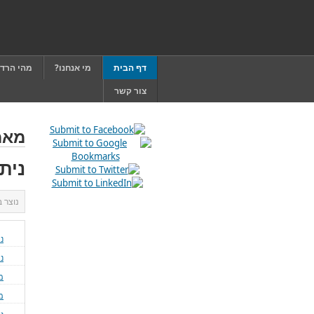
דף הבית
מי אנחנו?
מהי הרד
צור קשר
מאמ
נית
נוצר 
ני
נ
מ
מ