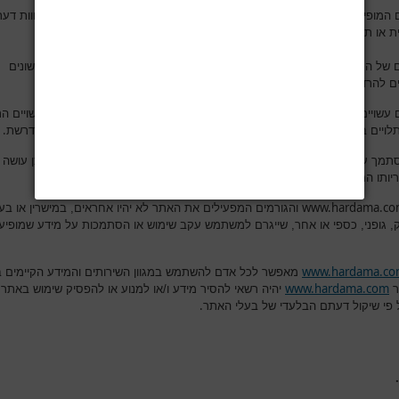
 המופיעים באתר נועדו לספק מידע רפואי כללי ואינם מהווים עצה רפואית, חוות דעת
.
ת או תחליף להתייעצות עם רופא מרדים או איש מקצוע אחר
של התכנים והמאמרים באתר היא להרחיב את בסיס הידע שלכם בנושאים שונים
.
ם להרדמה ולניתוח והם אינם מחליפים פנייה לאיש מקצוע מוסמך
 עשויים לבטא אסכולה רפואית מסוימת או דעה אישית של הכותב. כמו כן, עשויים ה
.
תלויים בנסיבות העובדתיות של מקרה מסוים ויש להתייחס אליהם בזהירות הנדרשת
סתמך על מידע המופיע באתר לשם החלטה על טיפול רפואי כלשהו והעושה כן עושה 
.
יותו המלאה והבלעדית
www.hardama.c
והגורמים המפעילים את האתר לא יהיו אחראים, במישרין או בעק
ק, גופני, כספי או אחר, שייגרם למשתמש עקב שימוש או הסתמכות על מידע שמופיע
www.hardama.c
מאפשר לכל אדם להשתמש במגוון השירותים והמידע הקיימים 
www.hardama.com
ר
יהיה רשאי להסיר מידע ו/או למנוע או להפסיק שימוש באתר,
.
 פי שיקול דעתם הבלעדי של בעלי האתר