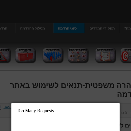
מה?
תפקידי המרדים
סוגי הרדמה
מסלול ההרדמה
הרדמ
רה משפטית-תנאים לשימוש באתר
מה
ב
01 ספטמבר 2013
נכתב על ידי
דר' גרג'י יונתן
כניסות:
226747
ם לשימוש באתר הרדמה