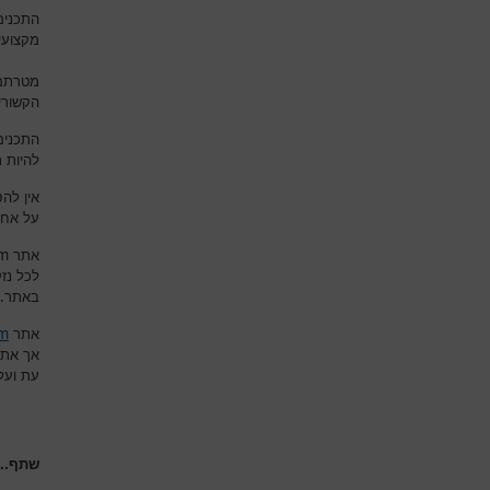
התכנים
מקצועי
מטרתם 
הקשורי
התכנים
להיות 
אין לה
על אחר
om
אתר
לכל נז
.
באתר
om
אתר
אך את
עת ועל
שתף...