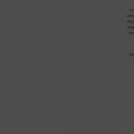
רך
את/ה
בות
אתר
את
וק