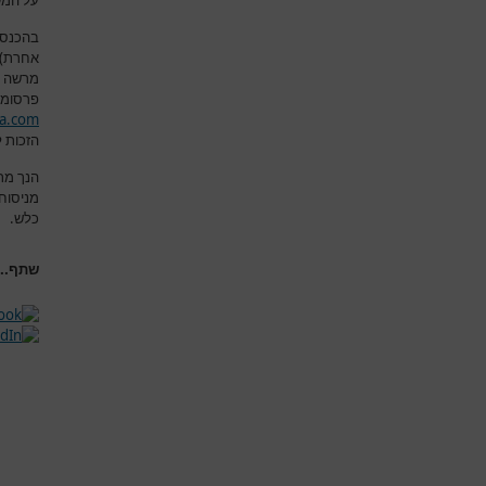
על המש
בהכנסת
אחרת) א
מרשה 
פרסומם
a.com
הזכות ל
הנך מת
מניסוח
כלש
.
שתף...