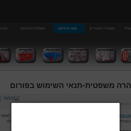
מה?
תפקידי המרדים
סוגי הרדמה
מסלול ההרדמה
הרדמ
רה משפטית-תנאי השימוש בפורום
ב
01 ספטמבר 2013
נכתב על ידי
דר' גרג'י יונתן
כניסות:
404118
www.hardama.c
מאפשר לגולשים להשתמש בפורום לצורך העלאת שאלות לאנשי 
ההרדמה והמהלך סביב הניתוח ולפתח דיון בין הגולשים לבין עצמם בנושאים אלה.