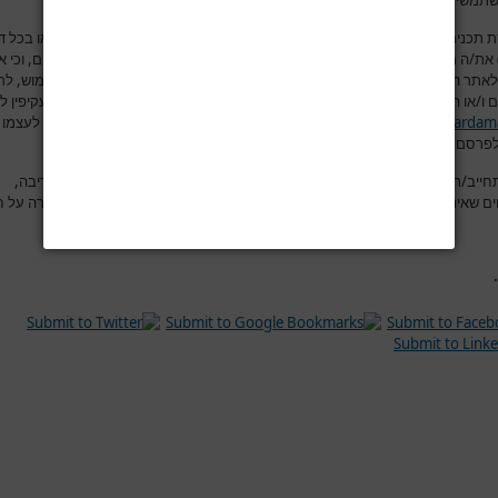
תמשים בפורום למסור מידע שהוא למיטב ידיעתם אמיתי, נכון ומדויק.
 תכנים לאתר
www.hardama.com
(בפורום, תגובות מאמרים, יצירת קשר או בכל ד
ת/ה מצהיר/ה בזאת במפורש כי הינך בעל/ת מלוא זכויות הקניין הרוחני בתכנים, וכי 
לאתר
www.hardama.com
בעצם הכנסת התכנים לאתר, לעשות בהם כל שימוש, לר
 ו/או הסרתם מהאתר ו/או פרסומם בכל מדיה אחרת הקשורה במישרין ו/או בעקיפין ל
www.hardam
.
את/ה מאשר/ת כי ידוע לך שאתר
www.hardama.com
שומר לעצמו 
פרסם מידע זה, באופן מלא, באופן חלקי או לא לפרסמו כלל
.
חייב/ת שבהוספת הודעה לפורום, תוכן ההודעה יהיה נקי מהשמצות, מהוצאת דיבה,
ים שאינם ראויים, מפרסומות ומהתקפות אישיות. ושלא יהיה בהודעה משום עבירה על ח