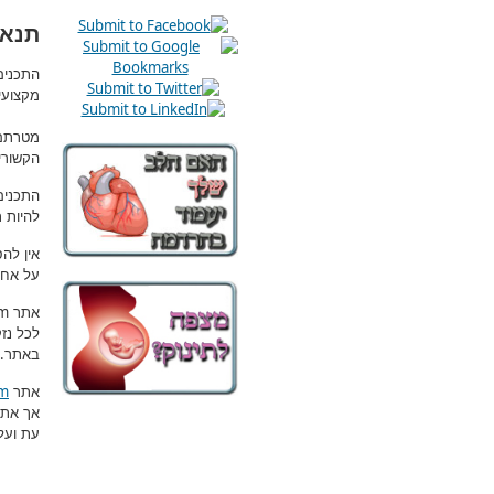
תנאי
התכנים
מקצועי
מטרתם 
הקשורי
התכנים
להיות 
אין לה
על אחר
om
אתר
לכל נז
.
באתר
om
אתר
אך את
עת ועל