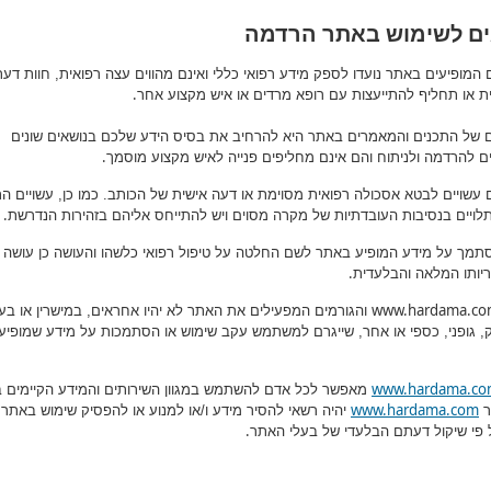
ם לשימוש באתר הרדמה
 המופיעים באתר נועדו לספק מידע רפואי כללי ואינם מהווים עצה רפואית, חוות דעת
.
ת או תחליף להתייעצות עם רופא מרדים או איש מקצוע אחר
של התכנים והמאמרים באתר היא להרחיב את בסיס הידע שלכם בנושאים שונים
.
ם להרדמה ולניתוח והם אינם מחליפים פנייה לאיש מקצוע מוסמך
 עשויים לבטא אסכולה רפואית מסוימת או דעה אישית של הכותב. כמו כן, עשויים ה
.
תלויים בנסיבות העובדתיות של מקרה מסוים ויש להתייחס אליהם בזהירות הנדרשת
סתמך על מידע המופיע באתר לשם החלטה על טיפול רפואי כלשהו והעושה כן עושה 
.
יותו המלאה והבלעדית
www.hardama.c
והגורמים המפעילים את האתר לא יהיו אחראים, במישרין או בעק
ק, גופני, כספי או אחר, שייגרם למשתמש עקב שימוש או הסתמכות על מידע שמופיע
www.hardama.c
מאפשר לכל אדם להשתמש במגוון השירותים והמידע הקיימים 
www.hardama.com
ר
יהיה רשאי להסיר מידע ו/או למנוע או להפסיק שימוש באתר,
.
 פי שיקול דעתם הבלעדי של בעלי האתר